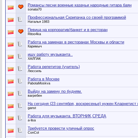
Романсы песни военные казачьи народные гитара баян
sonata70
Профессиональная Скрипачка со своей программой
Наталья 1983
Певица на корпоратив/банкет и в ресторан
Ritoo4ka
Работа на заменах в ресторанах Москвы и области
Каримыч
ищу работу музыканта .
ХАЛПАК
Работа репетитор (учитель)
Люссиль
Работа в Москве
PabotaMoskva
Выйду на замену по будням.
вагребен
На сегодня (23 сентября, воскресенье) нужен Кларнетист
ganst
Работа для музыканта. ВТОРНИК,СРЕДА
a-lisa
Требуется провести уличный опрос
ConCol