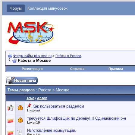
Форум
Коллекция минусовок
Форум сайта plus-msk.ru
>
Работа в России
Работа в Москве
Регистрация
Справка
Правила
Темы раздела
: Работа в Москве
Тема
/
Автор
Как пользоваться разделом
Николай
требуется Шлифовщик по дереву!!!! Одинцовский р-н
Lokyn19
Изготовление коммутации.
Gen-dos