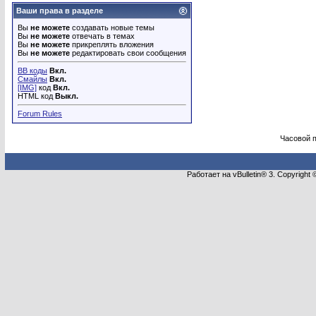
Ваши права в разделе
Вы
не можете
создавать новые темы
Вы
не можете
отвечать в темах
Вы
не можете
прикреплять вложения
Вы
не можете
редактировать свои сообщения
BB коды
Вкл.
Смайлы
Вкл.
[IMG]
код
Вкл.
HTML код
Выкл.
Forum Rules
Часовой 
Работает на vBulletin® 3. Copyright 