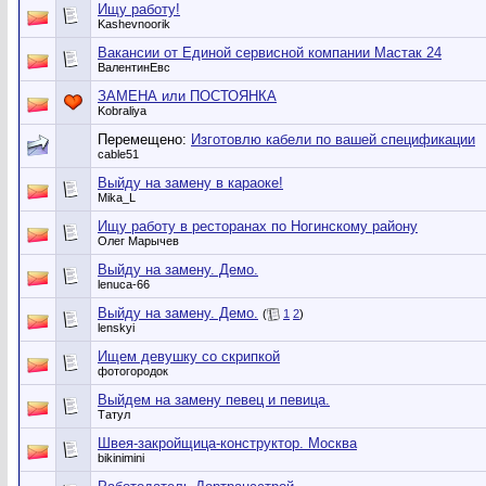
Ищу работу!
Kashevnoorik
Вакансии от Единой сервисной компании Мастак 24
ВалентинЕвс
ЗАМЕНА или ПОСТОЯНКА
Kobraliya
Перемещено:
Изготовлю кабели по вашей спецификации
cable51
Выйду на замену в караоке!
Mika_L
Ищу работу в ресторанах по Ногинскому району
Олег Марычев
Выйду на замену. Демо.
lenuca-66
Выйду на замену. Демо.
(
1
2
)
lenskyi
Ищем девушку со скрипкой
фотогородок
Выйдем на замену певец и певица.
Татул
Швея-закройщица-конструктор. Москва
bikinimini