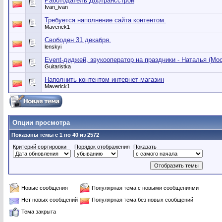
Работодатель Дортрансстрой
Ivan_ivan
Требуется наполнение сайта контентом.
Maverick1
Свободен 31 декабря.
lenskyi
Event-диджей, звукооператор на праздники - Наталья (Мос
Guitaristka
Наполнить контентом интернет-магазин
Maverick1
Опции просмотра
Показаны темы с 1 по 40 из 2572
Критерий сортировки
Порядок отображения
Показать
Новые сообщения
Популярная тема с новыми сообщениями
Нет новых сообщений
Популярная тема без новых сообщений
Тема закрыта