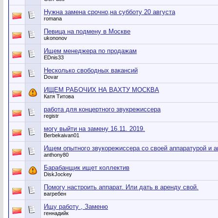
Нужна замена срочно,на субботу 20 августа
romana
Певица на подмену в Москве
ukononov
Ищем менеджера по продажам
EDnis33
Несколько свободных вакансий
Dovar
ИЩЕМ РАБОЧИХ НА ВАХТУ МОСКВА
Катя Титова
работа для концертного звукрежиссера
registr
могу выйти на замену 16.11. 2019.
Berbekaivan01
Ищем опытного звукорежиссера со своей аппаратурой и а
anthony80
Барабанщик ищет коллектив
DiskJockey
Помогу настроить аппарат. Или дать в аренду свой.
вагребен
Ищу работу , Заменю
геннадийк