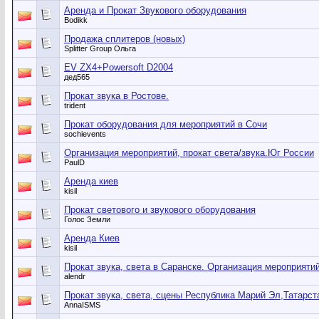
Аренда и Прокат Звукового оборудования
Bodikk
Продажа сплитеров (новых)
Splitter Group Ольга
EV ZX4+Powersoft D2004
дед565
Прокат звука в Ростове.
trident
Прокат оборудования для мероприятий в Сочи
sochievents
Организация мероприятий, прокат света/звука.Юг России
PaulD
Аренда киев
kisil
Прокат светового и звукового оборудования
Голос Земли
Аренда Киев
kisil
Прокат звука, света в Саранске. Организация мероприяти
alendr
Прокат звука, света, сцены Республика Марий Эл,Татарс
AnnaISMS