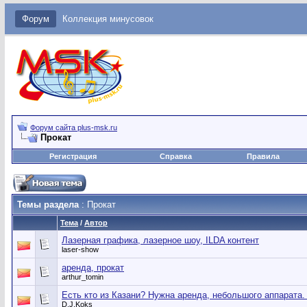
Форум
Коллекция минусовок
Форум сайта plus-msk.ru
Прокат
Регистрация
Справка
Правила
Темы раздела
: Прокат
Тема
/
Автор
Лазерная графика, лазерное шоу, ILDA контент
laser-show
аренда, прокат
arthur_tomin
Есть кто из Казани? Нужна аренда, небольшого аппарата. 
D.J.Koks