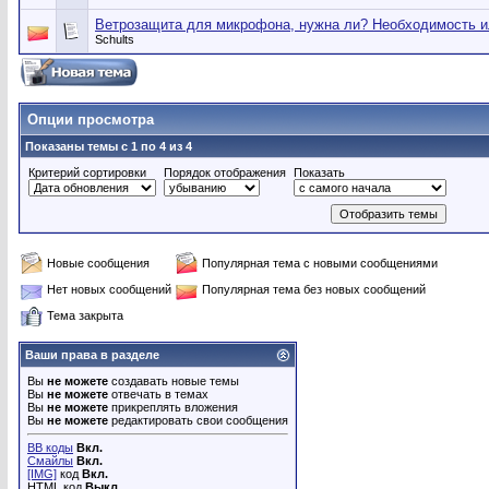
Ветрозащита для микрофона, нужна ли? Необходимость и
Schults
Опции просмотра
Показаны темы с 1 по 4 из 4
Критерий сортировки
Порядок отображения
Показать
Новые сообщения
Популярная тема с новыми сообщениями
Нет новых сообщений
Популярная тема без новых сообщений
Тема закрыта
Ваши права в разделе
Вы
не можете
создавать новые темы
Вы
не можете
отвечать в темах
Вы
не можете
прикреплять вложения
Вы
не можете
редактировать свои сообщения
BB коды
Вкл.
Смайлы
Вкл.
[IMG]
код
Вкл.
HTML код
Выкл.