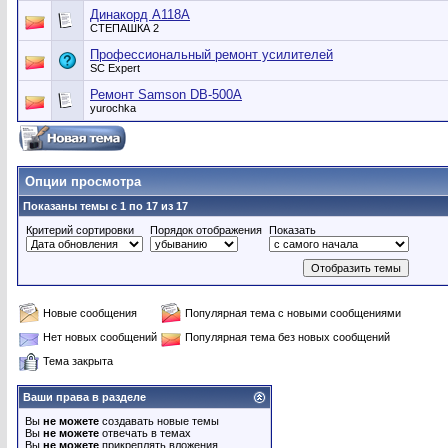
Динакорд А118А
СТЕПАШКА 2
Профессиональный ремонт усилителей
SC Expert
Ремонт Samson DB-500A
yurochka
Опции просмотра
Показаны темы с 1 по 17 из 17
Критерий сортировки
Порядок отображения
Показать
Новые сообщения
Популярная тема с новыми сообщениями
Нет новых сообщений
Популярная тема без новых сообщений
Тема закрыта
Ваши права в разделе
Вы
не можете
создавать новые темы
Вы
не можете
отвечать в темах
Вы
не можете
прикреплять вложения