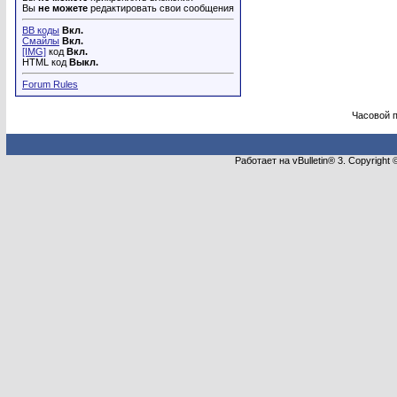
Вы
не можете
редактировать свои сообщения
BB коды
Вкл.
Смайлы
Вкл.
[IMG]
код
Вкл.
HTML код
Выкл.
Forum Rules
Часовой 
Работает на vBulletin® 3. Copyright 