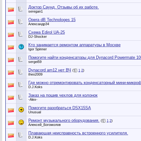
Доктор Саунд. Отзывы об их работе.
seregan1
Opera dB Technologes 15
Александр34
Схема Edirol UA-25
DJ-Shocker
Кто занимается ремонтом аппаратуры в Москве
Igor Spinner
Помогите найти конденсаторы для Dynacord Powermate 10
sergei59
Dynacord am12 нет ВЧ
(
1
2
)
theo2009
Где можно отремонтировать конденсаторный мини-микро
D.J.Koks
Заказ на пошив чехлов для колонок
-Alex-
Помогите разобраться DSX15SA
Unusual
Ремонт музыкального оборудования.
(
1
2
)
Алексей_Богомолов
Плавающая неисправность встроенного усилителя.
D.J.Koks