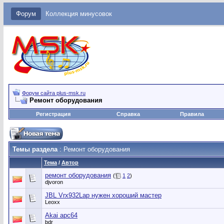
Форум
Коллекция минусовок
Форум сайта plus-msk.ru
Ремонт оборудования
Регистрация
Справка
Правила
Темы раздела
: Ремонт оборудования
Тема
/
Автор
ремонт оборудования
(
1
2
)
djvoron
JBL Vrx932Lap нужен хороший мастер
Leoxx
Akai apc64
bdr