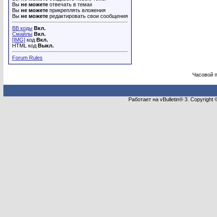
Вы
не можете
отвечать в темах
Вы
не можете
прикреплять вложения
Вы
не можете
редактировать свои сообщения
BB коды
Вкл.
Смайлы
Вкл.
[IMG]
код
Вкл.
HTML код
Выкл.
Forum Rules
Часовой 
Работает на vBulletin® 3. Copyright 