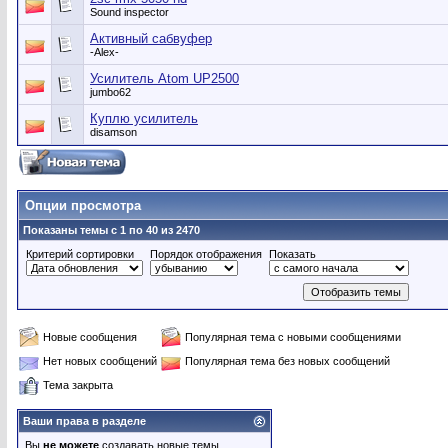
Sound inspector
Активный сабвуфер
-Alex-
Усилитель Atom UP2500
jumbo62
Куплю усилитель
disamson
Опции просмотра
Показаны темы с 1 по 40 из 2470
Критерий сортировки
Порядок отображения
Показать
Новые сообщения
Популярная тема с новыми сообщениями
Нет новых сообщений
Популярная тема без новых сообщений
Тема закрыта
Ваши права в разделе
Вы
не можете
создавать новые темы