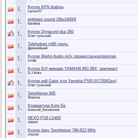
Куплю KFN файлы
Lanser37
eighteen sound 18lw1400/8
Kardinal
Куплю Dynacord dsp 260
Олег-тульский
Telefunken m80 гриль.
Древнейший
Куплю Martin Audio m3+ процессор-контроллер
svslip
Куплю Б/У микшер YAMAHA MG 06X, оригинал!
D.J.Koks
Куплю кей Gator для Yamaha PSR-SX720(61кл)
Олег-тульский
Sennheiser 945
Shamsa
Клавиатура Korg i5s
Алексей_Богомолов
NEXO PS8 LS400
xblood
Куплю базу Sennheiser 786-822 MHz
chursin