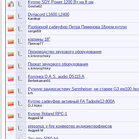
Куплю SDY Power 1200 Вт на 8 ом
Gosha62
Dynacord L1600 L2400
Kardinal
Разборной сабвуфер Петра Пименова 18дюм куплю
sergei59
корзины 18"
Прохор77
Производство звукового оборудования
s.krivorozhsky
Прокат звукового оборудования
s.krivorozhsky
Колонка D.A.S. audio DS115 A
Berbekaivan01
Ручную радиосистему Sennheiser, не старее G3 ew100 (во
krh
Куплю сабвуфер активный FA Tadpole12-800A
D.J.Koks
Куплю Roland RPC-1
Андрей М
presonus v-fire конвертер аудиоинтерфеисов
Андрей М
2sc rmx 5050 hd