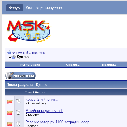
Форум
Коллекция минусовок
Форум сайта plus-msk.ru
Куплю
Регистрация
Справка
Правила
Темы раздела
: Куплю
Тема
/
Автор
Кейсы 2 и 4 юнита
s.krivorozhsky
Мембраны для ev nd2
Стасочек
Ревербератор рх-1100 эстрадин ссср
Прохор77