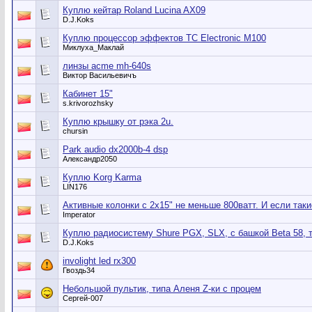
Куплю кейтар Roland Lucina AX09
D.J.Koks
Куплю процессор эффектов TC Electronic M100
Миклуха_Маклай
линзы acme mh-640s
Виктор Васильевичъ
Кабинет 15"
s.krivorozhsky
Куплю крышку от рэка 2u.
chursin
Park audio dx2000b-4 dsp
Александр2050
Куплю Korg Karma
LIN176
Активные колонки с 2х15" не меньше 800ватт. И если таки
Imperator
Куплю радиосистему Shure PGX, SLX, с башкой Beta 58, т
D.J.Koks
involight led rx300
Гвоздь34
Небольшой пультик, типа Аленя Z-ки с процем
Сергей-007