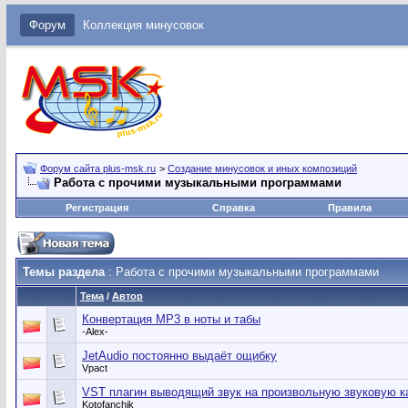
Форум
Коллекция минусовок
Форум сайта plus-msk.ru
>
Создание минусовок и иных композиций
Работа с прочими музыкальными программами
Регистрация
Справка
Правила
Темы раздела
: Работа с прочими музыкальными программами
Тема
/
Автор
Конвертация MP3 в ноты и табы
-Alex-
JetAudio постоянно выдаёт ощибку
Vpact
VST плагин выводящий звук на произвольную звуковую к
Kotofanchik