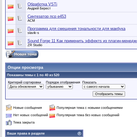
Обработка VSTi
Андрей Берест
Синтезатор пср е453
АСМ
Программа для смещения тональности для макбука
slavik-s
Sound Forge 11 Как применить эффектs из плагин-менедж
ZR Studio
Опции просмотра
Показаны темы с 1 по 40 из 520
Критерий сортировки
Порядок отображения
Показать
Новые сообщения
Популярная тема с новыми сообщениями
Нет новых сообщений
Популярная тема без новых сообщений
Тема закрыта
Ваши права в разделе