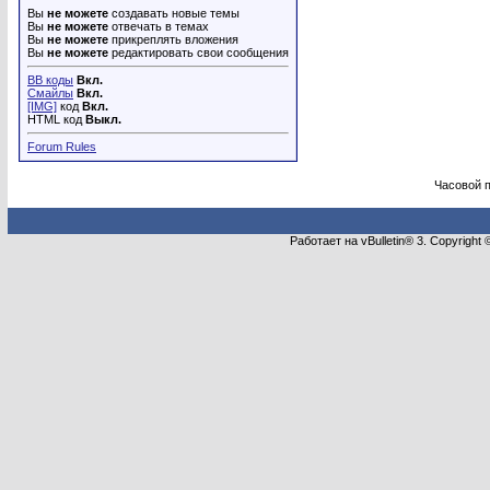
Вы
не можете
создавать новые темы
Вы
не можете
отвечать в темах
Вы
не можете
прикреплять вложения
Вы
не можете
редактировать свои сообщения
BB коды
Вкл.
Смайлы
Вкл.
[IMG]
код
Вкл.
HTML код
Выкл.
Forum Rules
Часовой 
Работает на vBulletin® 3. Copyright 