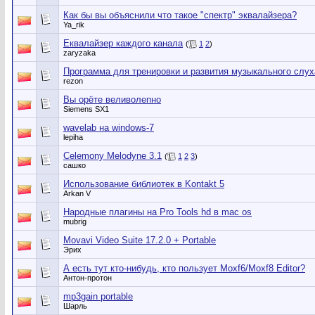
Как бы вы объяснили что такое "спектр" эквалайзера?
Ya_rik
Еквалайзер каждого канала
(
1
2
)
zaryzaka
Программа для тренировки и развития музыкального слух
rezon
Вы орёте веливолепно
Siemens SX1
wavelab на windows-7
lepiha
Сеlemony Melodyne 3.1
(
1
2
3
)
сашко
Использование библиотек в Kontakt 5
Arkan V
Народные плагины на Pro Tools hd в mac os
mubrig
Movavi Video Suite 17.2.0 + Portable
Эрих
А есть тут кто-нибудь, кто пользует Moxf6/Moxf8 Editor?
Антон-протон
mp3gain portable
Шарль