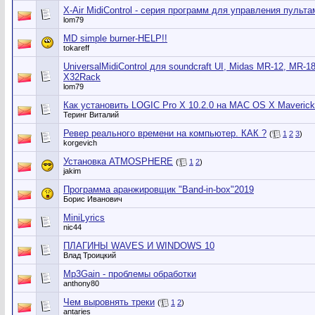
X-Air MidiControl - серия программ для управления пульт
lom79
MD simple burner-HELP!!
tokareff
UniversalMidiControl для soundcraft UI, Midas MR-12, MR-18
X32Rack
lom79
Как установить LOGIC Pro X 10.2.0 на MAC OS X Maveric
Теринг Виталий
Ревер реального времени на компьютер. КАК ?
(
1
2
3
)
korgevich
Установка ATMOSPHERE
(
1
2
)
jakim
Программа аранжировщик "Band-in-box"2019
Борис Иванович
MiniLyrics
nic44
ПЛАГИНЫ WAVES И WINDOWS 10
Влад Троицкий
Mp3Gain - проблемы обработки
anthony80
Чем выровнять треки
(
1
2
)
antaries