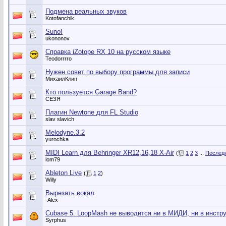
Подмена реальных звуков
Kotofanchik
Suno!
ukononov
Справка iZotope RX 10 на русском языке
Teodorrrro
Нужен совет по выбору программы для записи
МихаилКлин
Кто пользуется Garage Band?
СЕЗЯ
Плагин Newtone для FL Studio
slav slavich
Melodyne.3.2
yurochka
MIDI Learn для Behringer XR12,16,18 X-Air
(
1
2
3
...
Послед
lom79
Ableton Live
(
1
2
)
Willy
Вырезать вокал
-Alex-
Cubase 5. LoopMash не выводится ни в МИДИ, ни в инструм
Syrphus