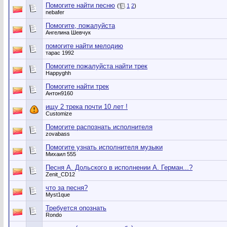
Помогите найти песню
(
1
2
)
nebafer
Помогите, пожалуйста
Ангелина Шевчук
помогите найти мелодию
тарас 1992
Помогите пожалуйста найти трек
Happyghh
Помогите найти трек
Антон9160
ищу 2 трека почти 10 лет !
Customize
Помогите распознать исполнителя
zovabass
Помогите узнать исполнителя музыки
Михаил 555
Песня А. Дольского в исполнении А. Герман...?
Zenit_CD12
что за песня?
Myst1que
Требуется опознать
Rondo