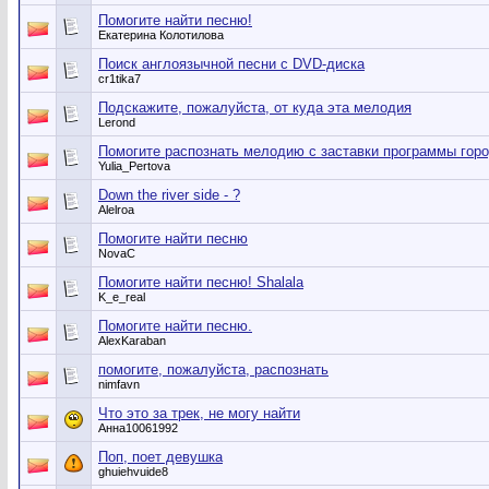
Помогите найти песню!
Екатерина Колотилова
Поиск англоязычной песни с DVD-диска
cr1tika7
Подскажите, пожалуйста, от куда эта мелодия
Lerond
Помогите распознать мелодию с заставки программы гор
Yulia_Pertova
Down the river side - ?
Alelroa
Помогите найти песню
NovaC
Помогите найти песню! Shalala
K_e_real
Помогите найти песню.
AlexKaraban
помогите, пожалуйста, распознать
nimfavn
Что это за трек, не могу найти
Анна10061992
Поп, поет девушка
ghuiehvuide8