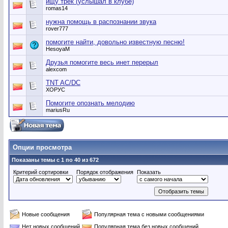
ищу трек (услышал в клубе)
romas14
нужна помощь в распознании звука
rover777
помогите найти, довольно известную песню!
HesoyaM
Друзья помогите весь инет перерыл
alexcom
TNT AC/DC
ХОРУС
Помогите опознать мелодию
mariusRu
Опции просмотра
Показаны темы с 1 по 40 из 672
Критерий сортировки
Порядок отображения
Показать
Новые сообщения
Популярная тема с новыми сообщениями
Нет новых сообщений
Популярная тема без новых сообщений