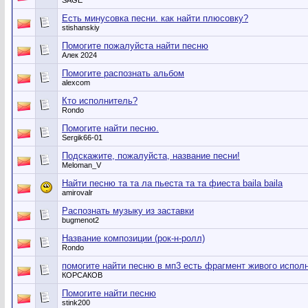
SAGE
Есть минусовка песни. как найти плюсовку?
stishanskiy
Помогите пожалуйста найти песню
Алек 2024
Помогите распознать альбом
alexcom
Кто исполнитель?
Rondo
Помогите найти песню.
Sergik66-01
Подскажите, пожалуйста, название песни!
Meloman_V
Найти песню та та ла пьеста та та фиеста baila baila
amirovalr
Распознать музыку из заставки
bugmenot2
Название композиции (рок-н-ролл)
Rondo
помогите найти песню в мп3 есть фрагмент живого испол
КОРСАКОВ
Помогите найти песню
stink200