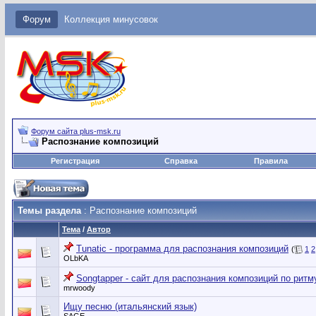
Форум
Коллекция минусовок
Форум сайта plus-msk.ru
Распознание композиций
Регистрация
Справка
Правила
Темы раздела
: Распознание композиций
Тема
/
Автор
Tunatic - программа для распознания композиций
(
1
2
OLbKA
Songtapper - сайт для распознания композиций по ритм
mrwoody
Ищу песню (итальянский язык)