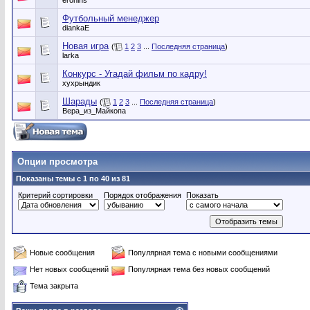
erohins
Футбольный менеджер
diankaE
Новая игра
(
1
2
3
...
Последняя страница
)
larka
Конкурс - Угадай фильм по кадру!
хухрындик
Шарады
(
1
2
3
...
Последняя страница
)
Вера_из_Майкопа
Опции просмотра
Показаны темы с 1 по 40 из 81
Критерий сортировки
Порядок отображения
Показать
Новые сообщения
Популярная тема с новыми сообщениями
Нет новых сообщений
Популярная тема без новых сообщений
Тема закрыта