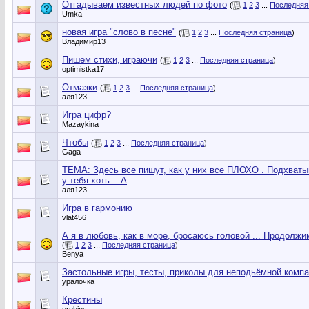
Отгадываем известных людей по фото
(
1
2
3
...
Последняя
Umka
новая игра "слово в песне"
(
1
2
3
...
Последняя страница
)
Владимир13
Пишем стихи, играючи
(
1
2
3
...
Последняя страница
)
optimistka17
Отмазки
(
1
2
3
...
Последняя страница
)
аля123
Игра цифр?
Mazaykina
Чтобы
(
1
2
3
...
Последняя страница
)
Gaga
ТЕМА: Здесь все пишут, как у них все ПЛОХО . Подхва
у тебя хоть... А
аля123
Игра в гармонию
vlat456
А я в любовь, как в море, бросаюсь головой ... Продолжи
(
1
2
3
...
Последняя страница
)
Benya
Застольные игры, тесты, приколы для неподьёмной комп
уралочка
Крестины