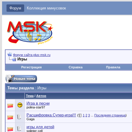
Форум
Коллекция минусовок
Форум сайта plus-msk.ru
Игры
Регистрация
Справка
Правила
Темы раздела
: Игры
Тема
/
Автор
Игра в песни
polina-star97
Расшифровка.Супер-игра!!!
(
1
2
3
...
Последняя страница
)
Gaga
игры для детей
splinter cell