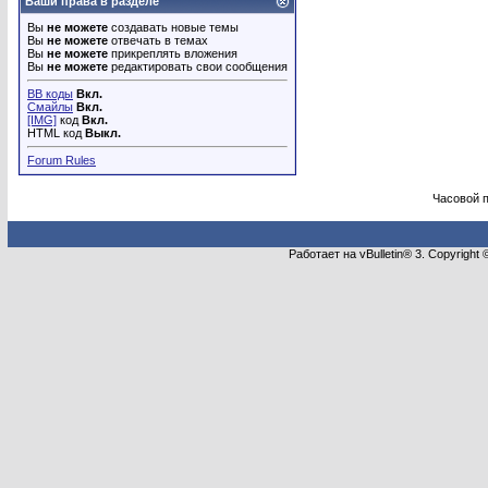
Ваши права в разделе
Вы
не можете
создавать новые темы
Вы
не можете
отвечать в темах
Вы
не можете
прикреплять вложения
Вы
не можете
редактировать свои сообщения
BB коды
Вкл.
Смайлы
Вкл.
[IMG]
код
Вкл.
HTML код
Выкл.
Forum Rules
Часовой 
Работает на vBulletin® 3. Copyright 