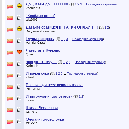
Дощитаем до 1000000!!!
(
1
2
3
...
Последняя страница
)
vocalist33
"Весёлые нотки"
alia2001
Давайте сразимся в "ТАНКИ ОНЛАЙН"!!!
(
1
2
)
Владимир Волошин
Глупые вопросы
(
1
2
3
...
Последняя страница
)
Van der Graaf
Лазертаг в Кунцево
Qzar
анекдот в тему....
(
1
2
3
...
Последняя страница
)
KAlinchik
Игра-цепочка
(
1
2
3
...
Последняя страница
)
labukh
Расшифруй всех исполнителей.
Ростислав
Игры он-лайн. Балуетесь?
(
1
2
)
Немо
Шкала Вселенной
ХОРУС
Он-лайн головоломка
ХОРУС