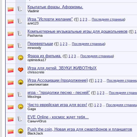
Крылатые фразы. Афоризмы.
Vladimir
Игра "Испорти желание"
(
1
2
3
...
Последняя страница
)
аля123
Компьютерные музыкальные игры для дошкольников
(
1
Pashavna
Перевертыши
(
1
2
3
...
Последняя страница
)
mrwoody
Фраза из фильма.
(
1
2
3
...
Последняя страница
)
optimistka17
Игра для детей. ЗВУКИ ЖИВОТНЫХ
chrisscrete
Игра Ассоциации (продолжение)
(
1
2
3
...
Последняя страни
рикитикитави
игра - "продолжи песню - песней"
(
1
2
3
...
Последняя стран
MissInga
Чисто еврейская игра для всех!
(
1
2
3
...
Последняя страниц
Gaga
EVE Online - космос ждет тебя...
Саныч43rus
Push the coin, Новая игра для смартфонов и планшетов
BlackJack