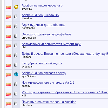
Audition не пишет через usb
EvgenKa
Adobe Audition, шкала Db
Neutrino
Адоб аудишен данте obs mac
Kotofanchik
Экспорт отдельных аудиофайлов
LEXAdesign
Автоматически понижается битрейт mp3
bbd
Добрый вечер. Внезапно пропала бОльшая часть функций 
Викторс
Как убрать вот такой шум ?
aydynbai
Adobe Audition срезает спектр
Igor Spinner
Нет микрофонного сигнала в Aa 1.5
bobsky
VST плуги странно отображаются. Кто сталкивался? Помо
K S
Помощь в очистке голоса на Audition
cheshirs