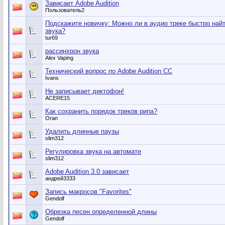
Зависает Adobe Audition
Пользователь2
Подскажите новичку: Можно ли в аудио треке быстро най
звука?
tur69
рассинхрон звука
Alex Vaping
Технический вопрос по Adobe Audition CC
Ivans
Не записывает диктофон!
ACERE15
Как сохранить порядок треков рипа?
Oran
Удалить длинные паузы
slim312
Регулировка звука на автомате
slim312
Adobe Audition 3.0 зависает
андрей3333
Запись макросов "Favorites"
Gendolf
Обрезка песен определенной длины
Gendolf