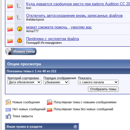
Куда девается свободное место при работе Audition CC 2
toxi
Отключить автосохранение вновь записанных файлов
theblackpost
может сможете помочь , умоляю вас
Arina777
Проблема с экспортом файла
Геннадий Ихтиандрович
Опции просмотра
Показаны темы с 1 по 40 из 212
Критерий сортировки
Порядок отображения
Показать
Новые сообщения
Популярная тема с новыми сообщениями
Нет новых сообщений
Популярная тема без новых сообщений
Тема закрыта
Ваши права в разделе