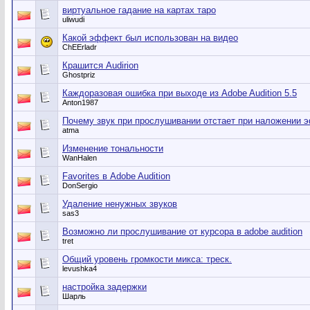
виртуальное гадание на картах таро
uliwudi
Какой эффект был использован на видео
ChEErladr
Крашится Audirion
Ghostpriz
Каждоразовая ошибка при выходе из Adobe Audition 5.5
Anton1987
Почему звук при прослушивании отстает при наложении 
atma
Изменение тональности
WanHalen
Favorites в Adobe Audition
DonSergio
Удаление ненужных звуков
sas3
Возможно ли прослушивание от курсора в adobe audition
tret
Общий уровень громкости микса: треск.
levushka4
настройка задержки
Шарль