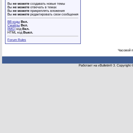
Вы
не можете
создавать новые темы
Вы
не можете
отвечать в темах
Вы
не можете
прикреплять вложения
Вы
не можете
редактировать свои сообщения
BB коды
Вкл.
Смайлы
Вкл.
[IMG]
код
Вкл.
HTML код
Выкл.
Forum Rules
Часовой 
Работает на vBulletin® 3. Copyright 