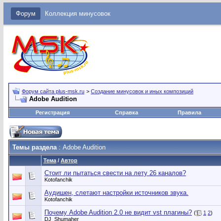
Форум
Коллекция минусовок
Форум сайта plus-msk.ru
>
Создание минусовок и иных композиций
Adobe Audition
Регистрация
Справка
Правила
Темы раздела
: Adobe Audition
Тема
/
Автор
Стоит ли пытаться свести на лету 26 каналов?
Kotofanchik
Аудишен, слетают настройки источников звука.
Kotofanchik
Почему Adobe Audition 2.0 не видит vst плагины?
(
1
2
)
DJ_Shumaher