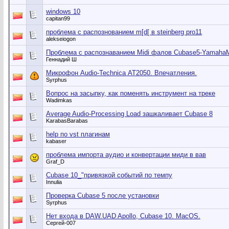
windows 10
capitan99
проблема с распознованием m[d[ в steinberg pro11
alekseiogon
Проблема с распознаванием Midi фалов Cubase5-Yamah
Геннадий Ш
Микрофон Audio-Technica АТ2050. Впечатления.
Syrphus
Вопрос на засыпку, как поменять инструмент на треке
Wadimkas
Average Audio-Processing Load зашкаливает Cubase 8
KarabasBarabas
help по vst плагинам
kabaser
проблема импорта аудио и конвертации миди в вав
Graf_D
Cubase 10_"привязкой событий по темпу
Innulia
Проверка Сubase 5 после установки
Syrphus
Нет входа в DAW.UAD Apollo, Cubase 10. MacOS.
Сергей-007