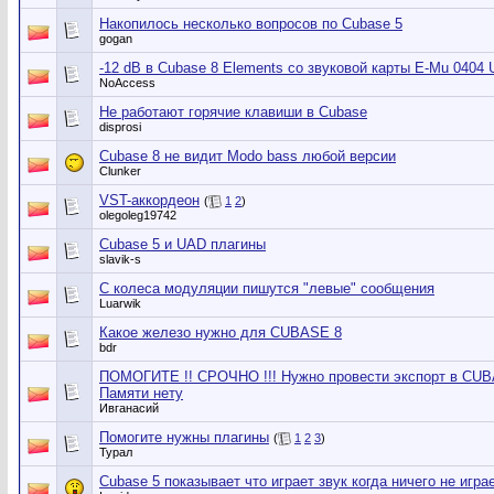
Накопилось несколько вопросов по Cubase 5
gogan
-12 dB в Cubase 8 Elements со звуковой карты E-Mu 0404 
NoAccess
Не работают горячие клавиши в Cubase
disprosi
Cubase 8 не видит Modo bass любой версии
Clunker
VST-аккордеон
(
1
2
)
olegoleg19742
Cubase 5 и UAD плагины
slavik-s
С колеса модуляции пишутся "левые" сообщения
Luarwik
Какое железо нужно для CUBASE 8
bdr
ПОМОГИТЕ !! СРОЧНО !!! Нужно провести экспорт в CUBAS
Памяти нету
Ивганасий
Помогите нужны плагины
(
1
2
3
)
Турал
Cubase 5 показывает что играет звук когда ничего не играе