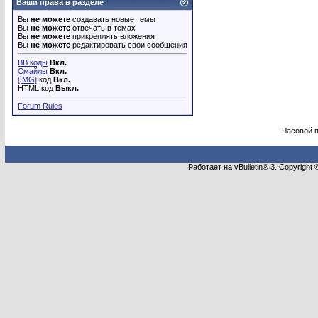
Ваши права в разделе
Вы
не можете
создавать новые темы
Вы
не можете
отвечать в темах
Вы
не можете
прикреплять вложения
Вы
не можете
редактировать свои сообщения
BB коды
Вкл.
Смайлы
Вкл.
[IMG]
код
Вкл.
HTML код
Выкл.
Forum Rules
Часовой 
Работает на vBulletin® 3. Copyright 