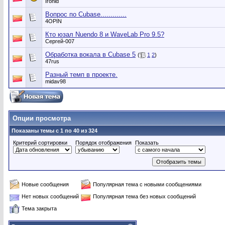
Ironid
Вопрос по Cubase.............
4OPIN
Кто юзал Nuendo 8 и WaveLab Pro 9.5?
Сергей-007
Обработка вокала в Cubase 5
(
1
2
)
47rus
Разный темп в проекте.
midav98
Опции просмотра
Показаны темы с 1 по 40 из 324
Критерий сортировки
Порядок отображения
Показать
Новые сообщения
Популярная тема с новыми сообщениями
Нет новых сообщений
Популярная тема без новых сообщений
Тема закрыта