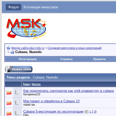
Форум
Коллекция минусовок
Форум сайта plus-msk.ru
>
Создание минусовок и иных композиций
Cubase, Nuendo
Регистрация
Справка
Правила
Темы раздела
: Cubase, Nuendo
Тема
/
Автор
Как подключить синтезатор как midi клавиатуру в cubase
Катарина123
Мастеринг и обработка в Cubase 13
vladis-lav
Cubase 5-инструкция по эксплуатации
(
1
2
3
)
Fiks