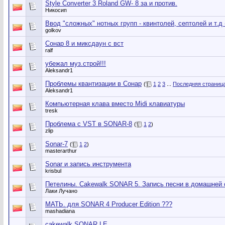
Style Converter 3 Roland GW- 8 за и против.
Никосип
Ввод "сложных" нотных групп - квинтолей, септолей и т.д 
golkov
Сонар 8 и миксдаун с вст
ralf
убежал муз.строй!!!
Aleksandr1
Проблемы квантизации в Сонар
(
1
2
3
...
Последняя страниц
Aleksandr1
Компьютерная клава вместо Midi клавиатуры
tresk
Проблема с VST в SONAR-8
(
1
2
)
zlip
Sonar-7
(
1
2
)
masterarthur
Sonar и запись инструмента
krisbul
Петелины. Cakewalk SONAR 5. Запись песни в домашней 
Лаки Лучано
МАТЬ. для SONAR 4 Producer Edition ???
mashadiana
cаkewalk SONAR LE.