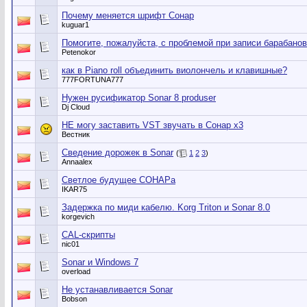
Почему меняется шрифт Сонар
kuguar1
Помогите, пожалуйста, с проблемой при записи барабанов
Petenokor
как в Piano roll объединить виолончель и клавишные?
777FORTUNA777
Нужен русификатор Sonar 8 produser
Dj Cloud
НЕ могу заставить VST звучать в Сонар x3
Вестник
Сведение дорожек в Sonar
(
1
2
3
)
Annaalex
Светлое будущее СОНАРа
IKAR75
Задержка по миди кабелю. Korg Triton и Sonar 8.0
korgevich
CAL-скрипты
nic01
Sonar и Windows 7
overload
Не устанавливается Sonar
Bobson