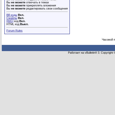
Вы
не можете
отвечать в темах
Вы
не можете
прикреплять вложения
Вы
не можете
редактировать свои сообщения
BB коды
Вкл.
Смайлы
Вкл.
[IMG]
код
Вкл.
HTML код
Выкл.
Forum Rules
Часовой 
Работает на vBulletin® 3. Copyright 