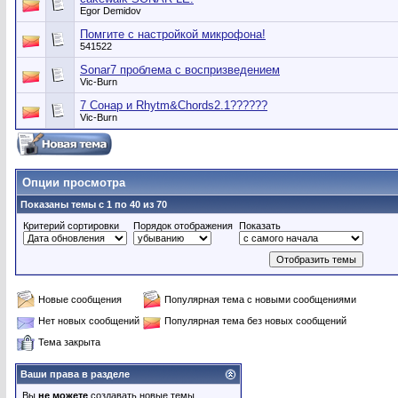
Egor Demidov
Помгите с настройкой микрофона!
541522
Sonar7 проблема с воспризведением
Vic-Burn
7 Сонар и Rhytm&Chords2.1??????
Vic-Burn
Опции просмотра
Показаны темы с 1 по 40 из 70
Критерий сортировки
Порядок отображения
Показать
Новые сообщения
Популярная тема с новыми сообщениями
Нет новых сообщений
Популярная тема без новых сообщений
Тема закрыта
Ваши права в разделе
Вы
не можете
создавать новые темы