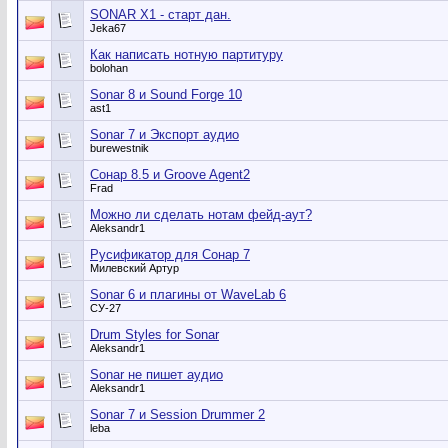
SONAR X1 - старт дан.
Jeka67
Как написать нотную партитуру
bolohan
Sonar 8 и Sound Forge 10
ast1
Sonar 7 и Экспорт аудио
burewestnik
Сонар 8.5 и Groove Agent2
Frad
Можно ли сделать нотам фейд-аут?
Aleksandr1
Русификатор для Сонар 7
Милевский Артур
Sonar 6 и плагины от WaveLab 6
СУ-27
Drum Styles for Sonar
Aleksandr1
Sonar не пишет аудио
Aleksandr1
Sonar 7 и Session Drummer 2
leba