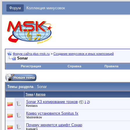
Форум
Коллекция минусовок
Форум сайта plus-msk.ru
>
Создание минусовок и иных композиций
Sonar
Регистрация
Справка
Правила
Темы раздела
: Sonar
Тема
/
Автор
Sonar X3 копирование трэков
(
1
2
)
Kestass
Криво установился Sonitus fx
Vostrenkov
Почему меняется шрифт Сонар
kuguar1