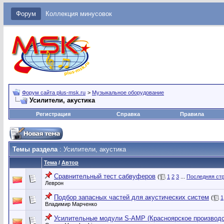
Форум
Коллекция минусовок
Форум сайта plus-msk.ru
>
Музыкальное оборудование
Усилители, акустика
Регистрация
Справка
Правила
Темы раздела
: Усилители, акустика
Тема
/
Автор
Сравнительный тест сабвуферов
(
1
2
3
...
Последняя ст
Леврон
Подбор запасных частей для акустических систем
(
1
Владимир Марченко
Усилительные модули S-AMP (Красноярское производс