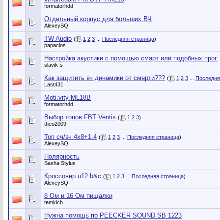
formatorhdd
Отдельный корпус для больших ВЧ
AlexeySQ
TW Audio
(
1
2
3
...
Последняя страница
)
papacios
Настройка акустики с помощью смарт или подобных прог.
slavik-s
Как защитить вч динамики от смерти???
(
1
2
3
...
Последня
Last431
Moti.vity ML18B
formatorhdd
Выбор топов FBT Ventis
(
1
2
3
)
theo2009
Топ сч/вч 4х8+1.4
(
1
2
3
...
Последняя страница
)
AlexeySQ
Полярность
Sasha Stylus
Кроссовер u12 b&c
(
1
2
3
...
Последняя страница
)
AlexeySQ
8 Ом и 16 Ом пищалки
temkich
Нужна помощь по PEECKER SOUND SB 1223