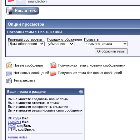
soundaction
Опции просмотра
Показаны темы с 1 по 40 из 4861
Критерий сортировки
Порядок отображения
Показать
Новые сообщения
Популярная тема с новыми сообщениями
Нет новых сообщений
Популярная тема без новых сообщений
Тема закрыта
Ваши права в разделе
Вы
не можете
создавать новые темы
Вы
не можете
отвечать в темах
Вы
не можете
прикреплять вложения
Вы
не можете
редактировать свои сообщения
BB коды
Вкл.
Смайлы
Вкл.
[IMG]
код
Вкл.
HTML код
Выкл.
Forum Rules