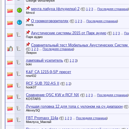
George Vorozheykin
мечта лабуха (флудилка) 2
(
1
2
3
...
Последняя страница
)
Mmcd
О громкоговорителях
(
1
2
3
...
Последняя страница
)
moris
Акустические системы 2015 от Парк аудио
(
1
2
3
...
По
Парк аудио
Сравнительный тест Мобильных Акустических Систем 1
(
1
2
3
...
Последняя страница
)
Леврон
ламповый усилитель
(
1
2
3
)
boki
K&F CA 1215-9-SP пресет
rew432
RCF SUB 702-AS II
(
1
2
)
hook07
Сравнение QSC KW и RCF NX
(
1
2
3
...
Последняя страница
)
KOSTARS
Лучшая головка 12 для топа с уклоном на сч диапазон
(
AlexeySQ
FBT Promaxx 114a
(
1
2
3
...
Последняя страница
)
Миклуха_Маклай