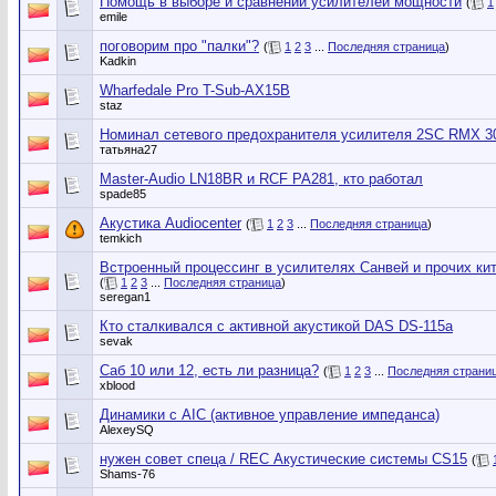
Помощь в выборе и сравнении усилителей мощности
(
1
emile
поговорим про "палки"?
(
1
2
3
...
Последняя страница
)
Kadkin
Wharfedale Pro T-Sub-AX15B
staz
Номинал сетевого предохранителя усилителя 2SC RMX 3
татьяна27
Master-Audio LN18BR и RCF PA281, кто работал
spade85
Акустика Audiocenter
(
1
2
3
...
Последняя страница
)
temkich
Встроенный процессинг в усилителях Санвей и прочих ки
(
1
2
3
...
Последняя страница
)
seregan1
Кто сталкивался с активной акустикой DAS DS-115a
sevak
Саб 10 или 12, есть ли разница?
(
1
2
3
...
Последняя страни
xblood
Динамики с AIC (активное управление импеданса)
AlexeySQ
нужен совет спеца / REC Акустические системы CS15
(
Shams-76