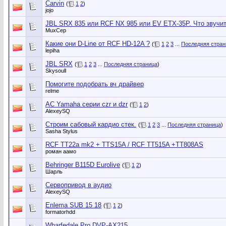
Carvin
(
1
2
)
jojo
JBL SRX 835 или RCF NX 985 или EV ETX-35P. Что звучи
MuxCep
Какие они D-Line от RCF HD-12A ?
(
1
2
3
...
Последняя стран
lepiha
JBL SRX
(
1
2
3
...
Последняя страница
)
Skysoull
Помогите подобрать вч драйвер
relme
АС Yamaha серии czr и dzr
(
1
2
)
AlexeySQ
Строим сабовый кардио стек.
(
1
2
3
...
Последняя страница
)
Sasha Stylus
RCF TT22a mk2 + TTS15A / RCF TT515A +TT808AS
роман аамо
Behringer B115D Eurolive
(
1
2
)
Шарль
Сервопривод в аудио
AlexeySQ
Enlema SUB 15 18
(
1
2
)
formatorhdd
Wharfedale Pro DVP-AX215