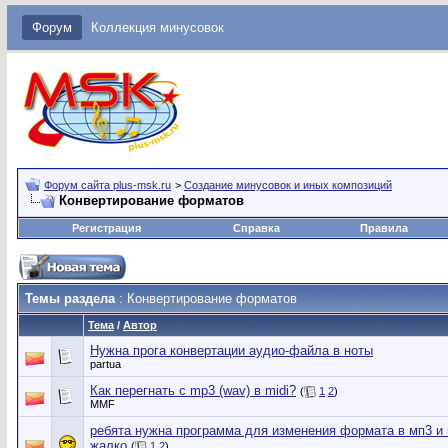
Форум
Коллекция минусовок
Форум сайта plus-msk.ru
>
Создание минусовок и иных композиций
Конвертирование форматов
Регистрация
Справка
Правила
Темы раздела
: Конвертирование форматов
Тема
/
Автор
Нужна прога конвертации аудио-файла в ноты
partua
Как перегнать с mp3 (wav) в midi?
(
1
2
)
MMF
ребята нужна программа для изменения формата в мп3 и н
жалко
(
1
2
)