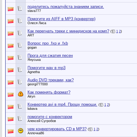
поделитесь пожалуйста знанием записи.
slava777
Помогите из AIFF в MP3 (конвертер)
Олеся Лиса
Как перегнать треки с минидисков на комп?
(
1
2
)
ART
Вопрос про .fxp и .fxb
gogan
Прога для сжатия песен
Януська
Помогите wav в mp3
Agnetha
Audio DVD треками, как?
georgi777000
Как поменять формат?
Airyn
Конвертер avi в mp4. Прошу помощи.
(
1
2
)
lubava
помогите с конвектором
Алексей Сугробов
чем конвертировать CD в MP3?
(
1
2
)
Аллочка86