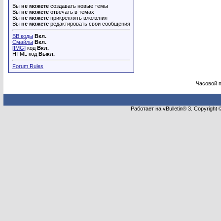
Вы
не можете
создавать новые темы
Вы
не можете
отвечать в темах
Вы
не можете
прикреплять вложения
Вы
не можете
редактировать свои сообщения
BB коды
Вкл.
Смайлы
Вкл.
[IMG]
код
Вкл.
HTML код
Выкл.
Forum Rules
Часовой 
Работает на vBulletin® 3. Copyright 