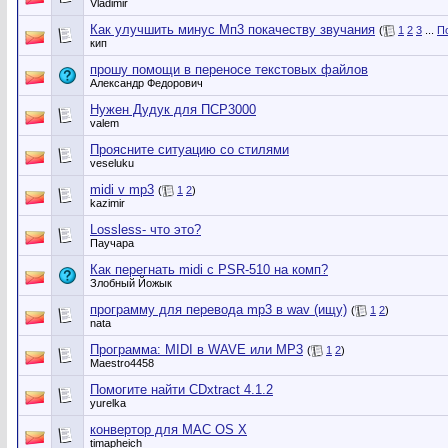
Vladimir
Как улучшить минус Мп3 покачеству звучания
(
1
2
3
...
П
кип
прошу помощи в переносе текстовых файлов
Александр Федорович
Нужен Дудук для ПСР3000
valem
Проясните ситуацию со стилями
veseluku
midi v mp3
(
1
2
)
kazimir
Lossless- что это?
Паучара
Как перегнать midi с PSR-510 на комп?
Злобный Йожык
программу для перевода mp3 в wav (ищу)
(
1
2
)
nata
Программа: MIDI в WAVE или MP3
(
1
2
)
Maestro4458
Помогите найти CDxtract 4.1.2
yurelka
конвертор для MAC OS X
timapheich