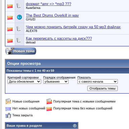
формат *amr => *mp3 ???
Кымбатка
The Best Drums Overkill in wav
GHzEl
Чем можно понизить битрейк сразу на 50 мр3 файлах
ALEX78
Как переписать с кассеты на диск???
detsad
Опции просмотра
Показаны темы с 1 по 40 из 59
Критерий сортировки
Порядок отображения
Показать
Новые сообщения
Популярная тема с новыми сообщениями
Нет новых сообщений
Популярная тема без новых сообщений
Тема закрыта
Ваши права в разделе