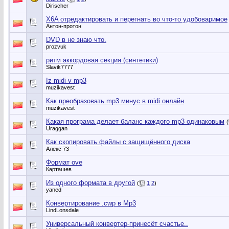
Dirischer
X6A отредактировать и перегнать во что-то удобоваримое
Антон-протон
DVD в не знаю что.
prozvuk
ритм аккордовая секция (синтетики)
Slavik7777
Iz midi v mp3
muzikavest
Как преобразовать mp3 минус в midi онлайн
muzikavest
Какая програма делает баланс каждого mp3 одинаковым
(
Uraggan
Как скопировать файлы с защищённого диска
Алекс 73
Формат ove
Карташев
Из одного формата в другой
(
1
2
)
yaned
Конвертирование .cwp в Mp3
LindLonsdale
Универсальный конвертер-принесёт счастье..