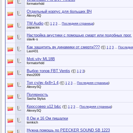
formatorhdd
Отдельный корпус для больших ВЧ
AlexeySQ
TW Audio
(
1
2
3
...
Последняя страница
)
papacios
Настройка акустики с помощью смарт или подобных прог.
slavik-s
Как защитить вч динамики от смерти???
(
1
2
3
...
Последня
Last431
Moti.vity ML18B
formatorhdd
Выбор топов FBT Ventis
(
1
2
3
)
theo2009
Топ сч/вч 4х8+1.4
(
1
2
3
...
Последняя страница
)
AlexeySQ
Полярность
Sasha Stylus
Кроссовер u12 b&c
(
1
2
3
...
Последняя страница
)
AlexeySQ
8 Ом и 16 Ом пищалки
temkich
Нужна помощь по PEECKER SOUND SB 1223