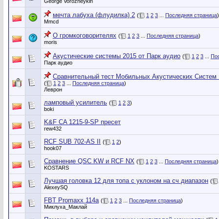
George Vorozheykin
мечта лабуха (флудилка) 2
(
1
2
3
...
Последняя страница
)
Mmcd
О громкоговорителях
(
1
2
3
...
Последняя страница
)
moris
Акустические системы 2015 от Парк аудио
(
1
2
3
...
По
Парк аудио
Сравнительный тест Мобильных Акустических Систем 1
(
1
2
3
...
Последняя страница
)
Леврон
ламповый усилитель
(
1
2
3
)
boki
K&F CA 1215-9-SP пресет
rew432
RCF SUB 702-AS II
(
1
2
)
hook07
Сравнение QSC KW и RCF NX
(
1
2
3
...
Последняя страница
)
KOSTARS
Лучшая головка 12 для топа с уклоном на сч диапазон
(
AlexeySQ
FBT Promaxx 114a
(
1
2
3
...
Последняя страница
)
Миклуха_Маклай