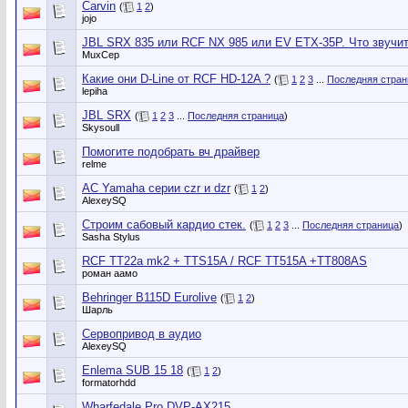
Carvin
(
1
2
)
jojo
JBL SRX 835 или RCF NX 985 или EV ETX-35P. Что звучи
MuxCep
Какие они D-Line от RCF HD-12A ?
(
1
2
3
...
Последняя стран
lepiha
JBL SRX
(
1
2
3
...
Последняя страница
)
Skysoull
Помогите подобрать вч драйвер
relme
АС Yamaha серии czr и dzr
(
1
2
)
AlexeySQ
Строим сабовый кардио стек.
(
1
2
3
...
Последняя страница
)
Sasha Stylus
RCF TT22a mk2 + TTS15A / RCF TT515A +TT808AS
роман аамо
Behringer B115D Eurolive
(
1
2
)
Шарль
Сервопривод в аудио
AlexeySQ
Enlema SUB 15 18
(
1
2
)
formatorhdd
Wharfedale Pro DVP-AX215