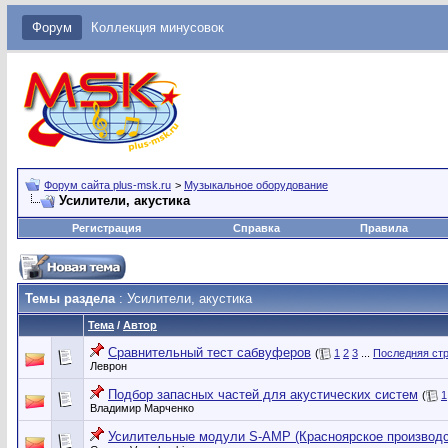
Форум
Коллекция минусовок
Форум сайта plus-msk.ru
>
Музыкальное оборудование
Усилители, акустика
Регистрация
Справка
Правила
Темы раздела
: Усилители, акустика
Тема
/
Автор
Сравнительный тест сабвуферов
(
1
2
3
...
Последняя ст
Леврон
Подбор запасных частей для акустических систем
(
1
Владимир Марченко
Усилительные модули S-AMP (Красноярское производс