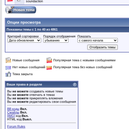
soundaction
Опции просмотра
Показаны темы с 1 по 40 из 4861
Критерий сортировки
Порядок отображения
Показать
Новые сообщения
Популярная тема с новыми сообщениями
Нет новых сообщений
Популярная тема без новых сообщений
Тема закрыта
Ваши права в разделе
Вы
не можете
создавать новые темы
Вы
не можете
отвечать в темах
Вы
не можете
прикреплять вложения
Вы
не можете
редактировать свои сообщения
BB коды
Вкл.
Смайлы
Вкл.
[IMG]
код
Вкл.
HTML код
Выкл.
Forum Rules