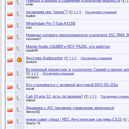
Помощь в выборе и сравнении усилителей мощности
(
1
emile
поговорим про "палки"?
(
1
2
3
...
Последняя страница
)
Kadkin
Wharfedale Pro T-Sub-AX15B
staz
Номинал сетевого предохранителя усилителя 2SC RMX 3
татьяна27
Master-Audio LN18BR и RCF PA281, кто работал
spade85
Акустика Audiocenter
(
1
2
3
...
Последняя страница
)
temkich
Встроенный процессинг в усилителях Санвей и прочих ки
(
1
2
3
...
Последняя страница
)
seregan1
Кто сталкивался с активной акустикой DAS DS-115a
sevak
Саб 10 или 12, есть ли разница?
(
1
2
3
...
Последняя страни
xblood
Динамики с AIC (активное управление импеданса)
AlexeySQ
нужен совет спеца / REC Акустические системы CS15
(
Shams-76