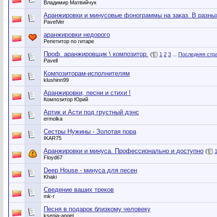
Владимир Матвийчук
Аранжировки и минусовые фонограммы на заказ. В разных
PavelVer
аранжировки недорого
Репетитор по гитаре
Проф. аранжировщик \ композитор.
(
1
2
3
...
Последняя стр
Pavell
Композиторам-исполнителям
klushinn99
Аранжировки, песни и стихи !
Композитор Юрий
Артик и Асти под грустный дэнс
ermolka
Сестры Нужины - Золотая пора
IKAR75
Аранжировки и минуса. Профессионально и доступно
(
Floyd67
Deep House - минуса для песен
Khaki
Сведение ваших треков
mk-r
Песня в подарок близкому человеку
ksenia-angel