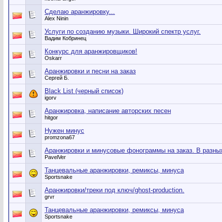
Сделаю аранжировку...
Alex Ninin
Услуги по созданию музыки. Широкий спектр услуг.
Вадим Кобринец
Конкурс для аранжировщиков!
Oskarr
Аранжировки и песни на заказ
Сергей Б.
Black List (черный список)
igorv
Аранжировка, написание авторских песен
hitgor
Нужен минус
promzona67
Аранжировки и минусовые фонограммы на заказ. В разных
PavelVer
Танцевальные аранжировки, ремиксы, минуса
Sportsnake
Аранжировки/треки под ключ/ghost-production.
grvr
Танцевальные аранжировки, ремиксы, минуса
Sportsnake