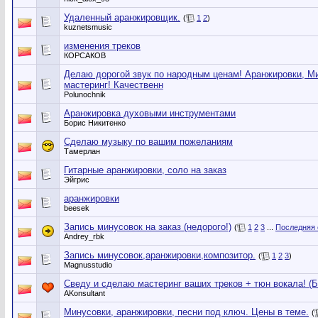
Удаленный аранжировщик.
(
1
2
)
kuznetsmusic
изменения треков
КОРСАКОВ
Делаю дорогой звук по народным ценам! Аранжировки, Ми
мастеринг! Качественн
Polunochnik
Аранжировка духовыми инструментами
Борис Никитенко
Сделаю музыку по вашим пожеланиям
Тамерлан
Гитарные аранжировки, соло на заказ
Эйгрис
аранжировки
beesek
Запись минусовок на заказ (недорого!)
(
1
2
3
...
Последняя 
Andrey_rbk
Запись минусовок,аранжировки,композитор.
(
1
2
3
)
Magnusstudio
Сведу и сделаю мастеринг ваших треков + тюн вокала! (Б
AKonsultant
Минусовки, аранжировки, песни под ключ. Цены в теме.
(