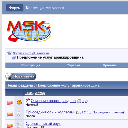
Форум
Коллекция минусовок
Форум сайта plus-msk.ru
Предложение услуг аранжировщика
Регистрация
Справка
Правила
Темы раздела
: Предложение услуг аранжировщика
Тема
/
Автор
Описание нового раздела
(
1
2
)
Николай
Присоединяюсь к коллегам.
(
1
2
3
...
Последняя страница
)
Nonna
Сделать читый звук
nick_alex_95