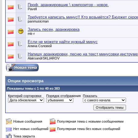
Проф. аранжировщик \ композитор - новое.
Pavell
Требуется написать минус!! Кто возьмётся? Бюджет скро
panmusicman
Запись песен, аранжировка
mk-r
Если не можете найти нужный минус
Алина Соловей
Напишу аранжировки, песню на текст,минусовки,инструме
AlaksandrSKLIAROV
Опции просмотра
Показаны темы с 1 по 40 из 383
Критерий сортировки
Порядок отображения
Показать
Новые сообщения
Популярная тема с новыми сообщениями
Нет новых сообщений
Популярная тема без новых сообщений
Тема закрыта