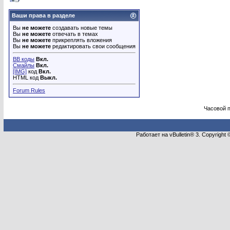
Ваши права в разделе
Вы
не можете
создавать новые темы
Вы
не можете
отвечать в темах
Вы
не можете
прикреплять вложения
Вы
не можете
редактировать свои сообщения
BB коды
Вкл.
Смайлы
Вкл.
[IMG]
код
Вкл.
HTML код
Выкл.
Forum Rules
Часовой 
Работает на vBulletin® 3. Copyright 