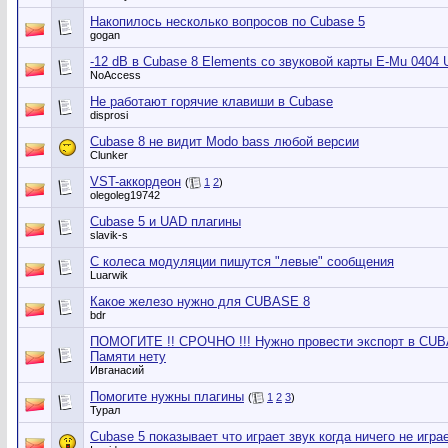
Накопилось несколько вопросов по Cubase 5
gogan
-12 dB в Cubase 8 Elements со звуковой карты E-Mu 0404 
NoAccess
Не работают горячие клавиши в Cubase
disprosi
Cubase 8 не видит Modo bass любой версии
Clunker
VST-аккордеон
(
1
2
)
olegoleg19742
Cubase 5 и UAD плагины
slavik-s
С колеса модуляции пишутся "левые" сообщения
Luarwik
Какое железо нужно для CUBASE 8
bdr
ПОМОГИТЕ !! СРОЧНО !!! Нужно провести экспорт в CUBAS
Памяти нету
Ивганасий
Помогите нужны плагины
(
1
2
3
)
Турал
Cubase 5 показывает что играет звук когда ничего не играе