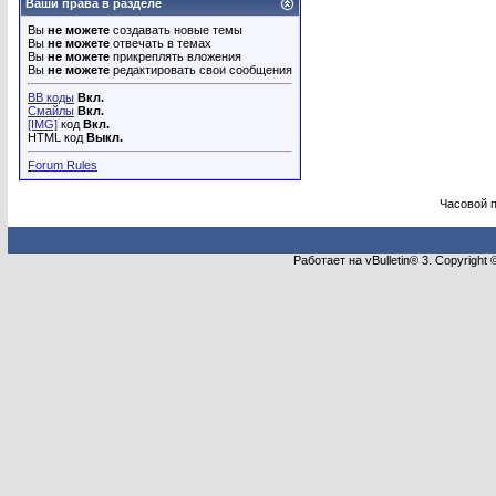
Ваши права в разделе
Вы
не можете
создавать новые темы
Вы
не можете
отвечать в темах
Вы
не можете
прикреплять вложения
Вы
не можете
редактировать свои сообщения
BB коды
Вкл.
Смайлы
Вкл.
[IMG]
код
Вкл.
HTML код
Выкл.
Forum Rules
Часовой 
Работает на vBulletin® 3. Copyright 