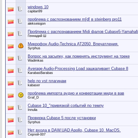
windows 10
capitan99
проблема с распознованием m[d[ в steinberg pro11
alekseiogon
Проблема с распознаванием Midi фалов Cubase5-Yamah
Геннадий Ш
Микрофон Audio-Technica АТ2050. Впечатления.
Syrphus
Вопрос на засыпку, как поменять инструмент на треке
Wadimkas
Average Audio-Processing Load зашкаливает Cubase 8
KarabasBarabas
help по vst плагинам
kabaser
проблема импорта аудио и конвертации миди в вав
Graf_D
Cubase 10_"привязкой событий по темпу
Innulia
Проверка Сubase 5 после установки
Syrphus
Нет входа в DAW.UAD Apollo, Cubase 10. MacOS.
Сергей-007