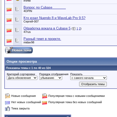
Ironid
Вопрос по Cubase.............
4OPIN
Кто юзал Nuendo 8 и WaveLab Pro 9.5?
Сергей-007
Обработка вокала в Cubase 5
(
1
2
)
47rus
Разный темп в проекте.
midav98
Опции просмотра
Показаны темы с 1 по 40 из 324
Критерий сортировки
Порядок отображения
Показать
Новые сообщения
Популярная тема с новыми сообщениями
Нет новых сообщений
Популярная тема без новых сообщений
Тема закрыта