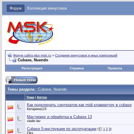
Форум
Коллекция минусовок
Форум сайта plus-msk.ru
>
Создание минусовок и иных композиций
Cubase, Nuendo
Регистрация
Справка
Правила
Темы раздела
: Cubase, Nuendo
Тема
/
Автор
Как подключить синтезатор как midi клавиатуру в cubase
Катарина123
Мастеринг и обработка в Cubase 13
vladis-lav
Cubase 5-инструкция по эксплуатации
(
1
2
3
)
Fiks