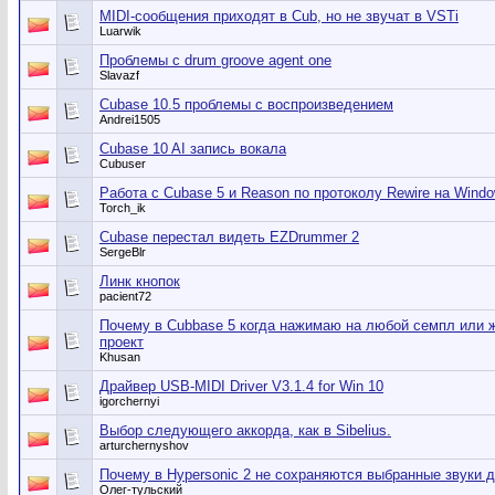
MIDI-сообщения приходят в Cub, но не звучат в VSTi
Luarwik
Проблемы с drum groove agent one
Slavazf
Cubase 10.5 проблемы с воспроизведением
Andrei1505
Cubase 10 AI запись вокала
Cubuser
Работа с Cubase 5 и Reason по протоколу Rewire на Windo
Torch_ik
Cubase перестал видеть EZDrummer 2
SergeBlr
Линк кнопок
pacient72
Почему в Cubbase 5 когда нажимаю на любой семпл или 
проект
Khusan
Драйвер USB-MIDI Driver V3.1.4 for Win 10
igorchernyi
Выбор следующего аккорда, как в Sibelius.
arturchernyshov
Почему в Hypersonic 2 не сохраняются выбранные звуки 
Олег-тульский