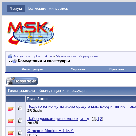
Форум
Коллекция минусовок
Форум сайта plus-msk.ru
>
Музыкальное оборудование
Коммутация и аксессуары
Регистрация
Справка
Правила
Темы раздела
: Коммутация и аксессуары
Тема
/
Автор
Подключение мультикора сразу в мик. вход и линию. Тако
ZR Studio
Набор джеков (для колонок, и т.д)
(
1
2
)
zmei89
Стакан в Mackie HD 1501
niki777