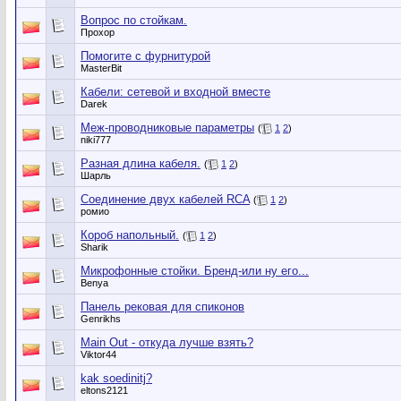
Вопрос по стойкам.
Прохор
Помогите с фурнитурой
MasterBit
Кабели: сетевой и входной вместе
Darek
Меж-проводниковые параметры
(
1
2
)
niki777
Разная длина кабеля.
(
1
2
)
Шарль
Соединение двух кабелей RCA
(
1
2
)
ромио
Короб напольный.
(
1
2
)
Sharik
Микрофонные стойки. Бренд-или ну его...
Benya
Панель рековая для спиконов
Genrikhs
Main Out - откуда лучше взять?
Viktor44
kak soedinitj?
eltons2121