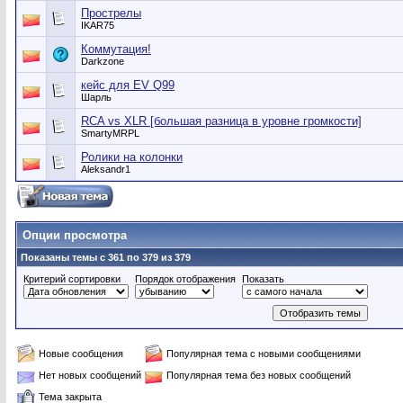
Прострелы
IKAR75
Коммутация!
Darkzone
кейс для EV Q99
Шарль
RCA vs XLR [большая разница в уровне громкости]
SmartyMRPL
Ролики на колонки
Aleksandr1
Опции просмотра
Показаны темы с 361 по 379 из 379
Критерий сортировки
Порядок отображения
Показать
Новые сообщения
Популярная тема с новыми сообщениями
Нет новых сообщений
Популярная тема без новых сообщений
Тема закрыта