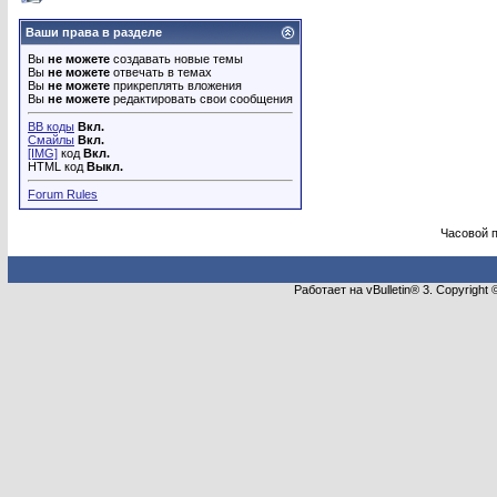
Ваши права в разделе
Вы
не можете
создавать новые темы
Вы
не можете
отвечать в темах
Вы
не можете
прикреплять вложения
Вы
не можете
редактировать свои сообщения
BB коды
Вкл.
Смайлы
Вкл.
[IMG]
код
Вкл.
HTML код
Выкл.
Forum Rules
Часовой 
Работает на vBulletin® 3. Copyright 