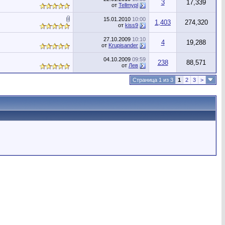
3
17,339
от
Tellmypl
15.01.2010
10:00
1,403
274,320
от
kiss9
27.10.2009
10:10
4
19,288
от
Krupisander
04.10.2009
09:59
238
88,571
от
Лев
Страница 1 из 3
1
2
3
>