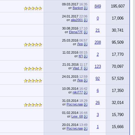
09.03.2017
16:35
849
195,607
от
Banket
24.01.2017
22:06
0
17,006
от
alia2001
30.08.2016
17:10
21
30,741
от
Elena77F
25.03.2016
06:57
208
95,509
от
Лев
11.02.2016
00:15
2
17,770
от
КП
21.01.2016
11:17
123
70,097
от
Vlad_F
24.01.2015
12:59
92
57,529
от
Лев
10.05.2014
16:42
6
17,350
от
niki777
31.03.2014
18:29
26
32,014
от
Ростислав
01.02.2014
16:44
3
15,790
от
Lew_68
20.01.2014
13:49
1
15,666
от
Ростислав