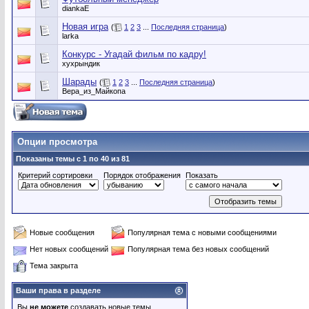
diankaE
Новая игра
(
1
2
3
...
Последняя страница
)
larka
Конкурс - Угадай фильм по кадру!
хухрындик
Шарады
(
1
2
3
...
Последняя страница
)
Вера_из_Майкопа
Опции просмотра
Показаны темы с 1 по 40 из 81
Критерий сортировки
Порядок отображения
Показать
Новые сообщения
Популярная тема с новыми сообщениями
Нет новых сообщений
Популярная тема без новых сообщений
Тема закрыта
Ваши права в разделе
Вы
не можете
создавать новые темы