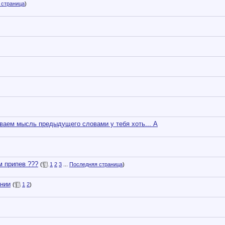
 страница
)
ваем мысль предыдущего словами у тебя хоть... А
м припев ???
(
1
2
3
...
Последняя страница
)
ании
(
1
2
)