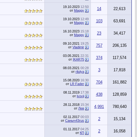
19.10.2023
12:50
14
22,613
от
Maggy
19.10.2023
12:49
103
63,691
от
Maggy
16.10.2023
15:18
23
34,417
от
Maggy
09.10.2021
19:25
757
206,135
от
Vladimir
03.05.2021
22:31
374
117,574
от
IKAR75
08.03.2021
00:28
3
17,818
от
rilulya
15.08.2020
16:30
704
161,882
от
LR Fader
08.11.2019
17:38
438
128,859
от
lvovij
28.11.2018
15:34
4,991
780,640
от
Лев
02.11.2017
00:03
2
15,134
от
Саныч43rus
01.11.2017
04:25
2
16,058
от
КП