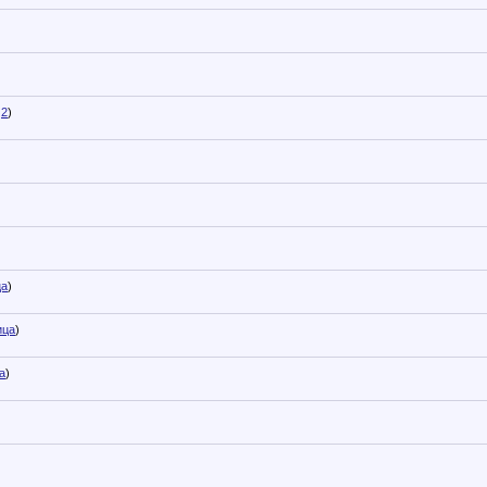
2
)
ца
)
ица
)
а
)