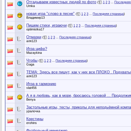
Отгадываем известных людей по фото
(
1
2
3
...
Последняя
Umka
новая игра "слово в песне"
(
1
2
3
...
Последняя страница
)
Владимир13
Пишем стихи, играючи
(
1
2
3
...
Последняя страница
)
optimistka17
Отмазки
(
1
2
3
...
Последняя страница
)
аля123
Игра цифр?
Mazaykina
Чтобы
(
1
2
3
...
Последняя страница
)
Gaga
ТЕМА: Здесь все пишут, как у них все ПЛОХО . Подхваты
аля123
Игра в гармонию
vlat456
А я в любовь, как в море, бросаюсь головой ... Продолжи
Benya
Застольные игры, тесты, приколы для неподьёмной комп
уралочка
Крестины
erohins
Футбольный менеджер