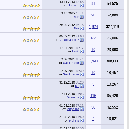
18.11.2013
12:53
91
54,525
от
Тихоня
09.10.2012
13:11
90
62,889
от
Лев
29.09.2012
16:13
1,924
327,119
от
Лев
05.09.2012
21:08
184
75,006
от
Александр Р.
13.11.2011
15:17
19
23,698
от
tp-20
02.07.2011
18:44
1,490
308,606
от
Saint tracer
02.07.2011
18:39
19
18,457
от
Saint tracer
31.12.2010
08:26
5
18,267
от
КП
27.11.2010
07:05
116
65,429
от
Greesha
01.09.2010
17:21
30
42,552
от
Миро4ка
21.05.2010
14:50
4
16,921
от
erohins
22.01.2010
18:35