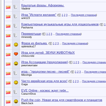
Крылатые фразы. Афоризмы.
Vladimir
Игра "Испорти желание"
(
1
2
3
...
Последняя страница
)
аля123
Компьютерные музыкальные игры для дошкольников
(
1
Pashavna
Перевертыши
(
1
2
3
...
Последняя страница
)
mrwoody
Фраза из фильма.
(
1
2
3
...
Последняя страница
)
optimistka17
Игра для детей. ЗВУКИ ЖИВОТНЫХ
chrisscrete
Игра Ассоциации (продолжение)
(
1
2
3
...
Последняя страни
рикитикитави
игра - "продолжи песню - песней"
(
1
2
3
...
Последняя стран
MissInga
Чисто еврейская игра для всех!
(
1
2
3
...
Последняя страниц
Gaga
EVE Online - космос ждет тебя...
Саныч43rus
Push the coin, Новая игра для смартфонов и планшетов
BlackJack