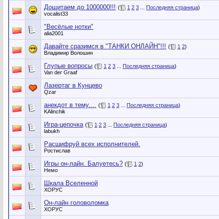
Дощитаем до 1000000!!!
(
1
2
3
...
Последняя страница
)
vocalist33
"Весёлые нотки"
alia2001
Давайте сразимся в "ТАНКИ ОНЛАЙН"!!!
(
1
2
)
Владимир Волошин
Глупые вопросы
(
1
2
3
...
Последняя страница
)
Van der Graaf
Лазертаг в Кунцево
Qzar
анекдот в тему....
(
1
2
3
...
Последняя страница
)
KAlinchik
Игра-цепочка
(
1
2
3
...
Последняя страница
)
labukh
Расшифруй всех исполнителей.
Ростислав
Игры он-лайн. Балуетесь?
(
1
2
)
Немо
Шкала Вселенной
ХОРУС
Он-лайн головоломка
ХОРУС