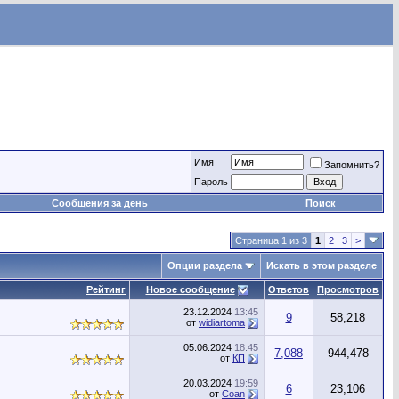
Имя
Запомнить?
Пароль
Сообщения за день
Поиск
Страница 1 из 3
1
2
3
>
Опции раздела
Искать в этом разделе
Рейтинг
Новое сообщение
Ответов
Просмотров
23.12.2024
13:45
9
58,218
от
widiartoma
05.06.2024
18:45
7,088
944,478
от
КП
20.03.2024
19:59
6
23,106
от
Coan