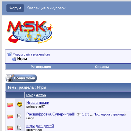
Форум
Коллекция минусовок
Форум сайта plus-msk.ru
Игры
Регистрация
Справка
Темы раздела
: Игры
Тема
/
Автор
Игра в песни
polina-star97
Расшифровка.Супер-игра!!!
(
1
2
3
...
Последняя страница
)
Gaga
игры для детей
splinter cell