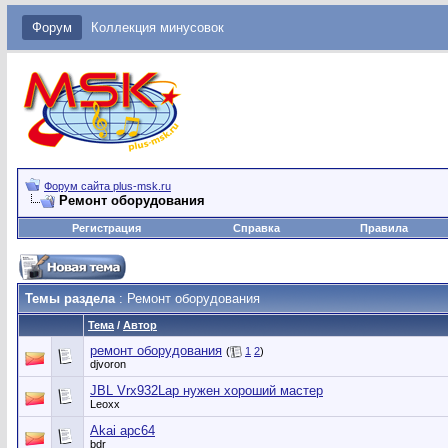
Форум
Коллекция минусовок
Форум сайта plus-msk.ru
Ремонт оборудования
Регистрация
Справка
Правила
Темы раздела
: Ремонт оборудования
Тема
/
Автор
ремонт оборудования
(
1
2
)
djvoron
JBL Vrx932Lap нужен хороший мастер
Leoxx
Akai apc64
bdr