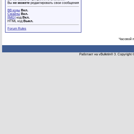
Вы
не можете
редактировать свои сообщения
BB коды
Вкл.
Смайлы
Вкл.
[IMG]
код
Вкл.
HTML код
Выкл.
Forum Rules
Часовой 
Работает на vBulletin® 3. Copyright 