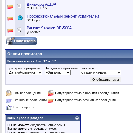
Динакорд А118А
СТЕПАШКА 2
Профессиональный ремонт усилителей
SC Expert
Ремонт Samson DB-500A
yurochka
Опции просмотра
Показаны темы с 1 по 17 из 17
Критерий сортировки
Порядок отображения
Показать
Новые сообщения
Популярная тема с новыми сообщениями
Нет новых сообщений
Популярная тема без новых сообщений
Тема закрыта
Ваши права в разделе
Вы
не можете
создавать новые темы
Вы
не можете
отвечать в темах
Вы
не можете
прикреплять вложения