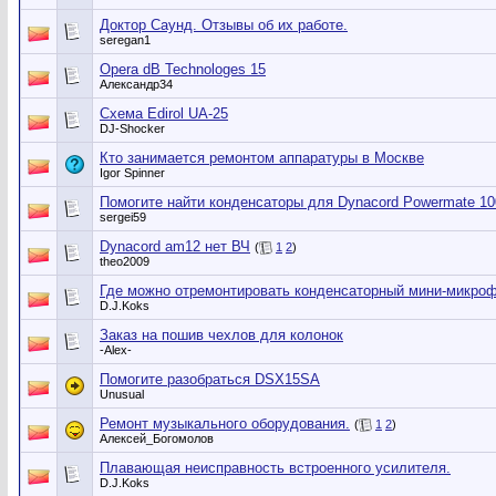
Доктор Саунд. Отзывы об их работе.
seregan1
Opera dB Technologes 15
Александр34
Схема Edirol UA-25
DJ-Shocker
Кто занимается ремонтом аппаратуры в Москве
Igor Spinner
Помогите найти конденсаторы для Dynacord Powermate 10
sergei59
Dynacord am12 нет ВЧ
(
1
2
)
theo2009
Где можно отремонтировать конденсаторный мини-микро
D.J.Koks
Заказ на пошив чехлов для колонок
-Alex-
Помогите разобраться DSX15SA
Unusual
Ремонт музыкального оборудования.
(
1
2
)
Алексей_Богомолов
Плавающая неисправность встроенного усилителя.
D.J.Koks