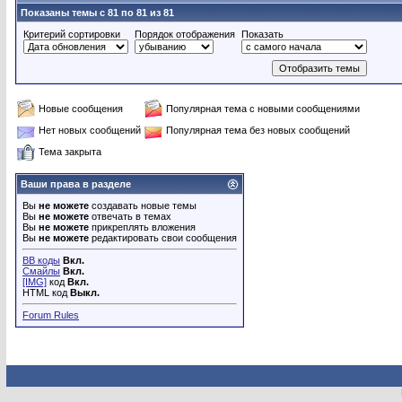
Показаны темы с 81 по 81 из 81
Критерий сортировки
Порядок отображения
Показать
Новые сообщения
Популярная тема с новыми сообщениями
Нет новых сообщений
Популярная тема без новых сообщений
Тема закрыта
Ваши права в разделе
Вы
не можете
создавать новые темы
Вы
не можете
отвечать в темах
Вы
не можете
прикреплять вложения
Вы
не можете
редактировать свои сообщения
BB коды
Вкл.
Смайлы
Вкл.
[IMG]
код
Вкл.
HTML код
Выкл.
Forum Rules