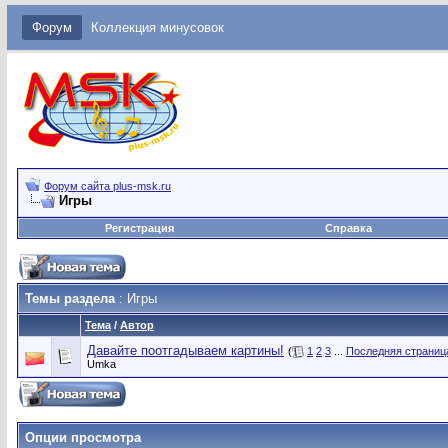
Форум
Коллекция минусовок
Форум сайта plus-msk.ru
Игры
Регистрация
Справка
Темы раздела
: Игры
Тема
/
Автор
Давайте поотгадываем картины!
(
1
2
3
...
Последняя страниц
Umka
Опции просмотра