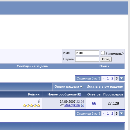
Имя
Запомнить?
Пароль
Сообщения за день
Поиск
Страница 3 из 3
<
1
2
3
Опции раздела
Искать в этом разделе
Рейтинг
Новое сообщение
Ответов
Просмотров
14.09.2007
22:26
66
27,129
от
Mazaykina
Страница 3 из 3
<
1
2
3