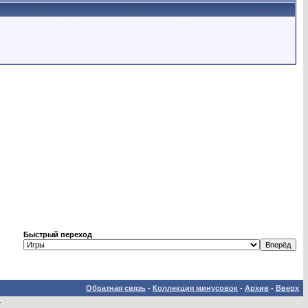
Быстрый переход
Обратная связь
-
Коллекция минусовок
-
Архив
-
Вверх
.