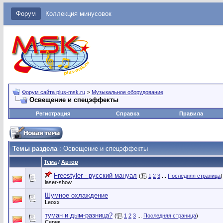
Форум
Коллекция минусовок
Форум сайта plus-msk.ru
>
Музыкальное оборудование
Освещение и спецэффекты
Регистрация
Справка
Правила
Темы раздела
: Освещение и спецэффекты
Тема
/
Автор
Freestyler - русский мануал
(
1
2
3
...
Последняя страница
)
laser-show
Шумное охлаждение
Leoxx
туман и дым-разница?
(
1
2
3
...
Последняя страница
)
Серик