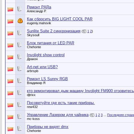
Ремонт PARa
Александр Р.
Как сбросить BIG LIGHT COOL PAR
eugeniy.mahovik
Sunlite Suite 2 синхронизация
(
1
2
)
Skysoull
Блок питания от LED PAR
Chehonte
Involight show control
Дракон
Art-net или USB?
arbrspb
Ремонт LS Sunny RGB
Владимир Я
кто ремонтировал дым машину Involight FM900 отзовитесь
djtrixx
Посоветуйте где есть такие приборы.
rew432
Управление Лазером для чайника
(
1
2
3
...
Последняя стран
mc-koss
Приборы не видят dmx
Chehonte