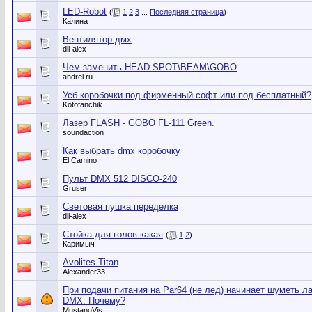
LED-Robot
(
1
2
3
...
Последняя страница
)
Калина
Вентилятор дмх
dli-alex
Чем заменить HEAD SPOT\BEAM\GOBO
andrei.ru
Усб коробочки под фирменный софт или под бесплатный?
Kotofanchik
Лазер FLASH - GOBO FL-111 Green.
soundaction
Как выбрать dmx коробочку
El Camino
Пульт DMX 512 DISCO-240
Gruser
Световая пушка переделка
dli-alex
Стойка для голов какая
(
1
2
)
Каримыч
Avolites Titan
Alexander33
При подачи питания на Par64 (не лед) начинает шуметь л
DMX. Почему?
MustangVis