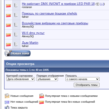
Не работает DMX IN/OWT в приборе LED PAR 18
(
1
2
)
rostaran
Помощь по световым бошкам shehds
fafner
Воздействие вибрации на световые приборы
AlexeySQ
Wi-fi dmx пульт
AlexeySQ
Дым Martin
fafner
Опции просмотра
Показаны темы с 1 по 40 из 1005
Критерий сортировки
Порядок отображения
Показать
Новые сообщения
Популярная тема с новыми сообщениями
Нет новых сообщений
Популярная тема без новых сообщений
Тема закрыта