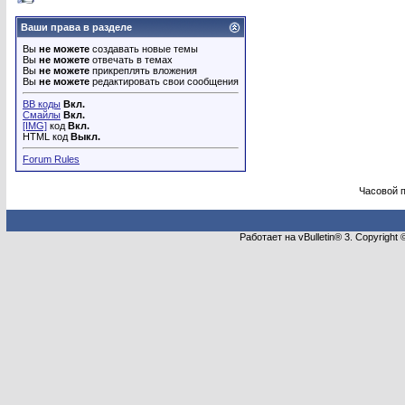
Ваши права в разделе
Вы
не можете
создавать новые темы
Вы
не можете
отвечать в темах
Вы
не можете
прикреплять вложения
Вы
не можете
редактировать свои сообщения
BB коды
Вкл.
Смайлы
Вкл.
[IMG]
код
Вкл.
HTML код
Выкл.
Forum Rules
Часовой 
Работает на vBulletin® 3. Copyright 