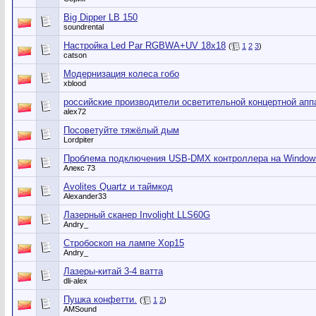
Big Dipper LB 150
soundrental
Настройка Led Par RGBWA+UV 18x18
(
1
2
3
)
catson
Модернизация колеса гобо
xblood
российские производители осветительной концертной апп
alex72
Посоветуйте тяжёлый дым
Lordpiter
Проблема подключения USB-DMX контроллера на Window
Алекс 73
Avolites Quartz и таймкод
Alexander33
Лазерный сканер Involight LLS60G
Andry_
Стробоскоп на лампе Xop15
Andry_
Лазеры-китай 3-4 ватта
dli-alex
Пушка конфетти.
(
1
2
)
AMSound