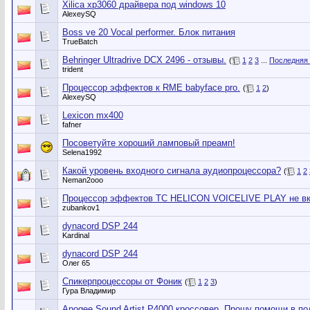
Xilica xp3060 драйвера под windows 10
AlexeySQ
Boss ve 20 Vocal performer. Блок питания
TrueBatch
Behringer Ultradrive DCX 2496 - отзывы.
(
1
2
3
...
Последняя 
trident
Процессор эффектов к RME babyface pro.
(
1
2
)
AlexeySQ
Lexicon mx400
fafner
Посоветуйте хороший ламповый преамп!
Selena1992
Какой уровень входного сигнала аудиопроцессора?
(
1
2
Neman2ooo
Процессор эффектов TC HELICON VOICELIVE PLAY не в
zubankov1
dynacord DSP 244
Kardinal
dynacord DSP 244
Олег 65
Спикерпроцессоры от Фоник
(
1
2
3
)
Гура Владимир
Apogee Sound Artist P4000 кроссовер. Прошу помощи в п