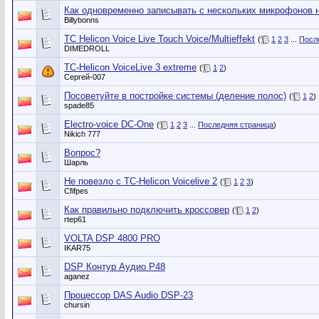
Как одновременно записывать с нескольких микрофонов 
Billybonns
TC Helicon Voice Live Touch Voice/Multieffekt
(
1
2
3
...
Посл
DIMEDROLL
TC-Helicon VoiceLive 3 extreme
(
1
2
)
Сергей-007
Посоветуйте в постройке системы (деление полос)
(
1
2
)
spade85
Electro-voice DC-One
(
1
2
3
...
Последняя страница
)
Nikich 777
Вопрос?
Шарль
Не повезло с TC-Helicon Voicelive 2
(
1
2
3
)
Cfifpes
Как правильно подключить кроссовер
(
1
2
)
rtep61
VOLTA DSP 4800 PRO
IKAR75
DSP Контур Аудио P48
aganez
Процессор DAS Audio DSP-23
chursin