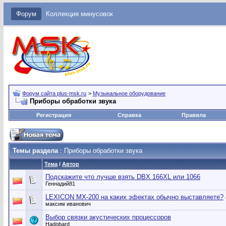
Форум
Коллекция минусовок
Форум сайта plus-msk.ru
>
Музыкальное оборудование
Приборы обработки звука
Регистрация
Справка
Правила
Темы раздела
: Приборы обработки звука
Тема
/
Автор
Подскажите что лучше взять DBX 166XL или 1066
Геннадий81
LEXICON МХ-200 на каких эфектах обычно выставляете?
максим иванович
Выбор связки акустических процессоров
Hadobard