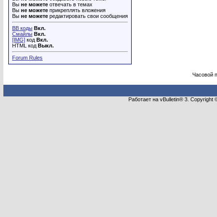
Вы
не можете
отвечать в темах
Вы
не можете
прикреплять вложения
Вы
не можете
редактировать свои сообщения
BB коды
Вкл.
Смайлы
Вкл.
[IMG]
код
Вкл.
HTML код
Выкл.
Forum Rules
Часовой 
Работает на vBulletin® 3. Copyright 