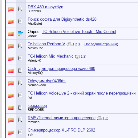
DBX 480 и ноутбук
00zzz00
Поиск софта для Digisynthetic ds428
AlexEstet
Опрос:
TC Helicon VoiceLive Touch - Mic Control
jassur
Tc-helicon Perform-V
(
1
2
3
...
Последняя страница
)
Maximuze
TC-Helicon Mic Mechanic
(
1
2
)
Valeriy-K
Софт для дсп процессора wave 480
AlexeySQ
Обсудим dsp0408rts
Neman2ooo
TC Helicon VoiceLive 2 - синий экран после перепрошивки
figi
кроссовер
SERGO55
RMS\Thermal лимитер в процессоре
(
1
2
)
temkich
Спикерпроцессор XL-PRO DLP 2602
zvk