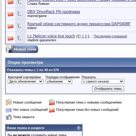
Слава Ложкин
DBX DriveRack PA проблема
mannergame
Краткий обзор системного аудио процессора DAP0408F
trident
t.c.Helicon voice live touch
(
1
2
3
...
Последняя страница
)
vladimir-gasanenko
Опции просмотра
Показаны темы с 1 по 40 из 576
Критерий сортировки
Порядок отображения
Показать
Новые сообщения
Популярная тема с новыми сообщениями
Нет новых сообщений
Популярная тема без новых сообщений
Тема закрыта
Ваши права в разделе
Вы
не можете
создавать новые темы