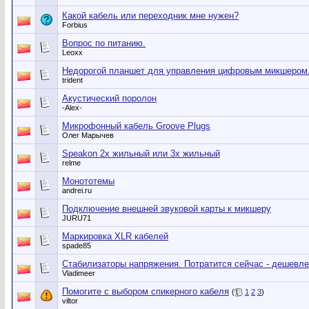
Какой кабель или переходник мне нужен?
Forbius
Вопрос по питанию.
Leoxx
Недорогой планшет для управления цифровым микшером
trident
Акустический поролон
-Alex-
Микрофонный кабель Groove Plugs
Олег Марычев
Speakon 2х жильный или 3х жильный
relme
Монототемы
andrei.ru
Подключение внешней звуковой карты к микшеру
JURU71
Маркировка XLR кабелей
spade85
Стабилизаторы напряжения. Потратится сейчас - дешевле
Vladimeer
Помогите с выбором спикерного кабеля
(
1
2
3
)
viltor