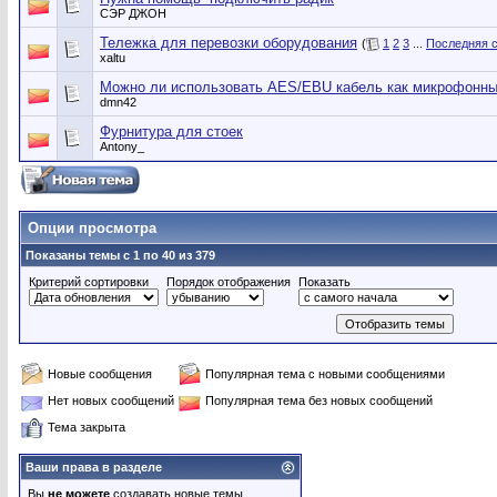
СЭР ДЖОН
Тележка для перевозки оборудования
(
1
2
3
...
Последняя 
xaltu
Можно ли использовать AES/EBU кабель как микрофонн
dmn42
Фурнитура для стоек
Antony_
Опции просмотра
Показаны темы с 1 по 40 из 379
Критерий сортировки
Порядок отображения
Показать
Новые сообщения
Популярная тема с новыми сообщениями
Нет новых сообщений
Популярная тема без новых сообщений
Тема закрыта
Ваши права в разделе
Вы
не можете
создавать новые темы