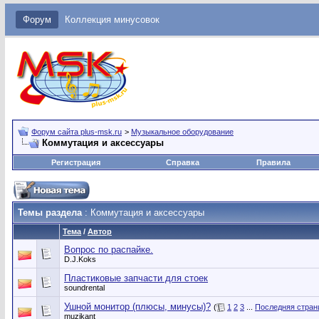
Форум
Коллекция минусовок
Форум сайта plus-msk.ru
>
Музыкальное оборудование
Коммутация и аксессуары
Регистрация
Справка
Правила
Темы раздела
: Коммутация и аксессуары
Тема
/
Автор
Вопрос по распайке.
D.J.Koks
Пластиковые запчасти для стоек
soundrental
Ушной монитор (плюсы, минусы)?
(
1
2
3
...
Последняя стран
muzikant