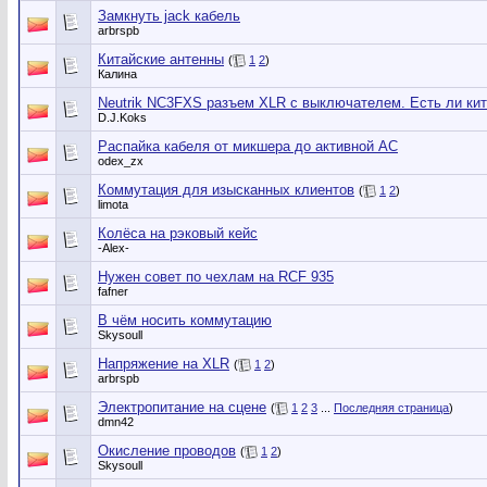
Замкнуть jack кабель
arbrspb
Китайские антенны
(
1
2
)
Калина
Neutrik NC3FXS разъем XLR с выключателем. Есть ли кит
D.J.Koks
Распайка кабеля от микшера до активной АС
odex_zx
Коммутация для изысканных клиентов
(
1
2
)
limota
Колёса на рэковый кейс
-Alex-
Нужен совет по чехлам на RCF 935
fafner
В чём носить коммутацию
Skysoull
Напряжение на XLR
(
1
2
)
arbrspb
Электропитание на сцене
(
1
2
3
...
Последняя страница
)
dmn42
Окисление проводов
(
1
2
)
Skysoull