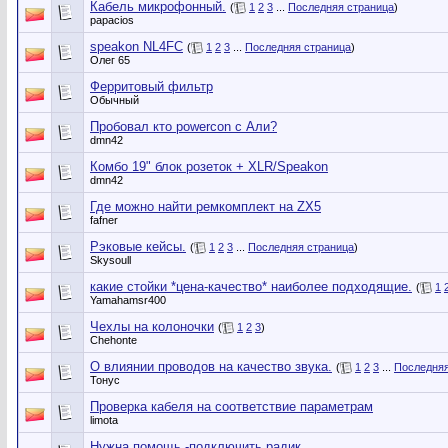
Кабель микрофонный.
(
1
2
3
...
Последняя страница
)
papacios
speakon NL4FC
(
1
2
3
...
Последняя страница
)
Олег 65
Ферритовый фильтр
Обычный
Пробовал кто powercon с Али?
dmn42
Комбо 19" блок розеток + XLR/Speakon
dmn42
Где можно найти ремкомплект на ZX5
fafner
Рэковые кейсы.
(
1
2
3
...
Последняя страница
)
Skysoull
какие стойки *цена-качество* наиболее подходящие.
(
1
Yamahamsr400
Чехлы на колоночки
(
1
2
3
)
Chehonte
О влиянии проводов на качество звука.
(
1
2
3
...
Последняя
Тонус
Проверка кабеля на соответствие параметрам
limota
Нужна помощь -подключить радик