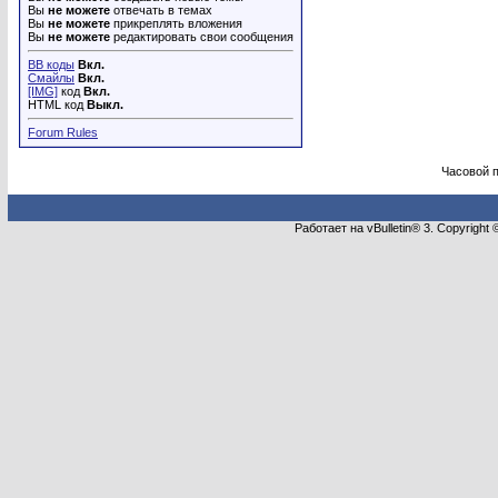
Вы
не можете
отвечать в темах
Вы
не можете
прикреплять вложения
Вы
не можете
редактировать свои сообщения
BB коды
Вкл.
Смайлы
Вкл.
[IMG]
код
Вкл.
HTML код
Выкл.
Forum Rules
Часовой 
Работает на vBulletin® 3. Copyright 