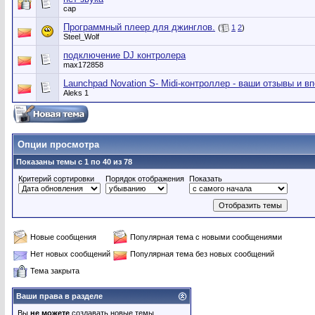
cap
Программный плеер для джинглов.
(
1
2
)
Steel_Wolf
подключение DJ контролера
max172858
Launchpad Novation S- Midi-контроллер - ваши отзывы и вп
Aleks 1
Опции просмотра
Показаны темы с 1 по 40 из 78
Критерий сортировки
Порядок отображения
Показать
Новые сообщения
Популярная тема с новыми сообщениями
Нет новых сообщений
Популярная тема без новых сообщений
Тема закрыта
Ваши права в разделе
Вы
не можете
создавать новые темы