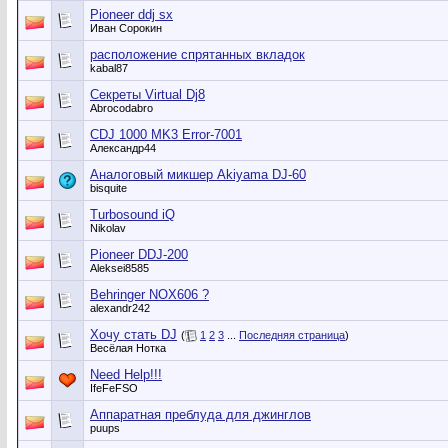
Pioneer ddj sx
Иван Сорокин
расположение спрятанных вкладок
kabal87
Секреты Virtual Dj8
Abrocodabro
CDJ 1000 MK3 Error-7001
Александр44
Аналоговый микшер Akiyama DJ-60
bisquite
Turbosound iQ
Nikolav
Pioneer DDJ-200
Aleksei8585
Behringer NOX606 ?
alexandr242
Хочу стать DJ
(
1
2
3
...
Последняя страница
)
Весёлая Нотка
Need Help!!!
IfeFeFSO
Аппаратная преблуда для джинглов
puups