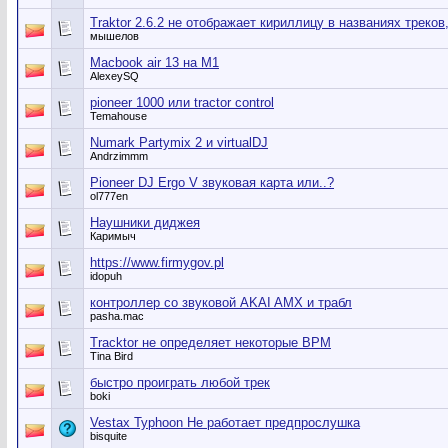
Traktor 2.6.2 не отображает кириллицу в названиях треков
мышелов
Macbook air 13 на M1
AlexeySQ
pioneer 1000 или tractor control
Temahouse
Numark Partymix 2 и virtualDJ
Andrzimmm
Pioneer DJ Ergo V звуковая карта или..?
ol777en
Наушники диджея
Каримыч
https://www.firmygov.pl
idopuh
контроллер со звуковой AKAI AMX и трабл
pasha.mac
Tracktor не определяет некоторые BPM
Tina Bird
быстро проиграть любой трек
boki
Vestax Typhoon Не работает предпрослушка
bisquite