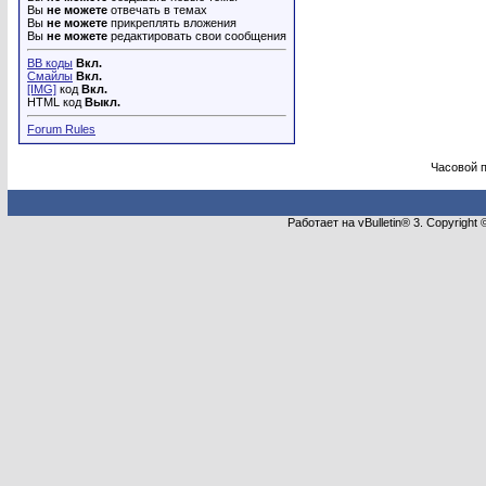
Вы
не можете
отвечать в темах
Вы
не можете
прикреплять вложения
Вы
не можете
редактировать свои сообщения
BB коды
Вкл.
Смайлы
Вкл.
[IMG]
код
Вкл.
HTML код
Выкл.
Forum Rules
Часовой 
Работает на vBulletin® 3. Copyright 