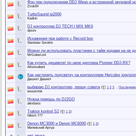
Фон при подключении DDJ Wego и встроенной звуковой но
Zvuk84
TurboSaund ip2000
Kadkin
DJ контроллер DJ TECH I MIX MKII
dpsev
Искажения при работе с Record box
Stanislav Sorokin
Можно ли использовать пластинки с тайм кодами на не д
MrGuitarLed
Как купить дешевле/ по цене диллера Pioneer DDJ-RX?
AKonsultant
Как настроить подсветку на контроллере Hercules jogvision
Дашкет Дашкет
выбираю DJ контроллер, прошу совета
(
1
2
3
...
Последняя
мышелов
Нужна помощь по DJ2GO
alexbass
Traktor kontrol S2
(
1
2
)
Nikich 777
Denon MC3000 и Denon MC6000
(
1
2
)
Милевский Артур
нет звука