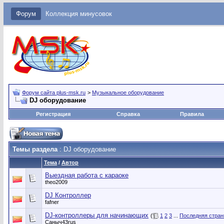
Форум
Коллекция минусовок
Форум сайта plus-msk.ru
>
Музыкальное оборудование
DJ оборудование
Регистрация
Справка
Правила
Темы раздела
: DJ оборудование
Тема
/
Автор
Выездная работа с караоке
theo2009
DJ Контроллер
fafner
DJ-контроллеры для начинающих
(
1
2
3
...
Последняя стран
Саныч43rus