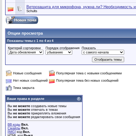
Ветрозащита для микрофона, нужна ли? Необходимость и
Schults
Опции просмотра
Показаны темы с 1 по 4 из 4
Критерий сортировки
Порядок отображения
Показать
Новые сообщения
Популярная тема с новыми сообщениями
Нет новых сообщений
Популярная тема без новых сообщений
Тема закрыта
Ваши права в разделе
Вы
не можете
создавать новые темы
Вы
не можете
отвечать в темах
Вы
не можете
прикреплять вложения
Вы
не можете
редактировать свои сообщения
BB коды
Вкл.
Смайлы
Вкл.
[IMG]
код
Вкл.
HTML код
Выкл.