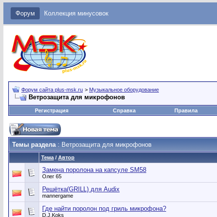
Форум
Коллекция минусовок
Форум сайта plus-msk.ru
>
Музыкальное оборудование
Ветрозащита для микрофонов
Регистрация
Справка
Правила
Темы раздела
: Ветрозащита для микрофонов
Тема
/
Автор
Замена поролона на капсуле SM58
Олег 65
Решётка(GRILL) для Audix
mannergame
Где найти поролон под гриль микрофона?
D.J.Koks