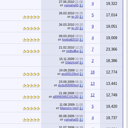
27.06.2010
21:08
4
19,322
от
yamaha55
26.03.2010
09:25
5
17,014
от
tp-20
26.03.2010
09:20
9
19,051
от
tp-20
09.03.2010
19:51
4
19,009
от
football2010
21.02.2010
12:25
7
23,366
от
redbullka
15.11.2009
22:34
2
18,386
от
Glatzkopf
24.09.2009
11:43
18
12,774
от
asd30129sd
23.09.2009
06:31
13
13,441
от
dsds809959sd
21.08.2009
15:03
12
12,749
от
a89965882191262
11.08.2009
11:05
5
19,420
от
Maestro-mp3
05.08.2009
19:56
4
19,737
от
yamaha55
31.07.2009
16:28