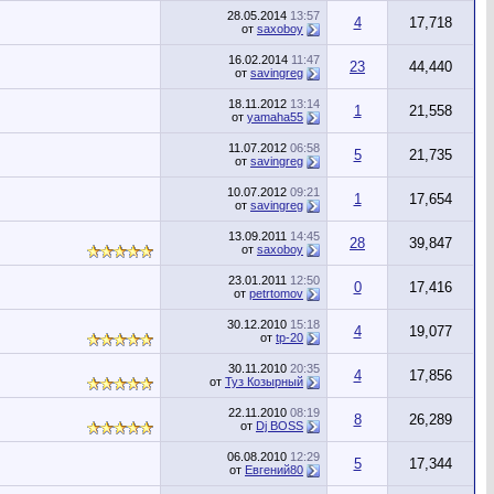
28.05.2014
13:57
4
17,718
от
saxoboy
16.02.2014
11:47
23
44,440
от
savingreg
18.11.2012
13:14
1
21,558
от
yamaha55
11.07.2012
06:58
5
21,735
от
savingreg
10.07.2012
09:21
1
17,654
от
savingreg
13.09.2011
14:45
28
39,847
от
saxoboy
23.01.2011
12:50
0
17,416
от
petrtomov
30.12.2010
15:18
4
19,077
от
tp-20
30.11.2010
20:35
4
17,856
от
Туз Козырный
22.11.2010
08:19
8
26,289
от
Dj BOSS
06.08.2010
12:29
5
17,344
от
Евгений80