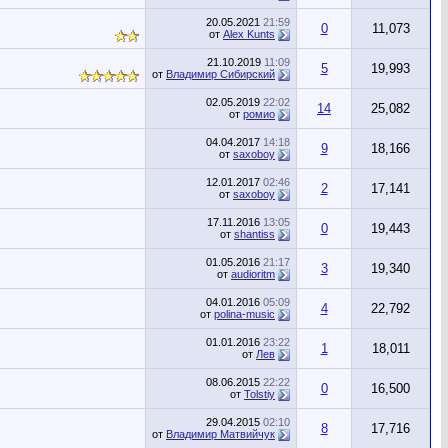
20.05.2021
21:59
0
11,073
от
Alex Kunts
21.10.2019
11:09
5
19,993
от
Владимир Сибирский
02.05.2019
22:02
14
25,082
от
ромио
04.04.2017
14:18
9
18,166
от
saxoboy
12.01.2017
02:46
2
17,141
от
saxoboy
17.11.2016
13:05
0
19,443
от
shantiss
01.05.2016
21:17
3
19,340
от
audioritm
04.01.2016
05:09
4
22,792
от
polina-music
01.01.2016
23:22
1
18,011
от
Лев
08.06.2015
22:22
0
16,500
от
Tolstiy
29.04.2015
02:10
8
17,716
от
Владимир Матвийчук