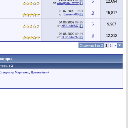
6
12,694
от
wowgold79wow
10.07.2009
19:04
0
15,817
от
Евгений80
04.06.2009
09:25
5
9,967
от
zl521hihi637
04.06.2009
09:24
8
12,212
от
zl521hihi637
Страница 1 из 2
1
2
>
раторы
торы : 3
Владимир Марченко
,
Древнейший