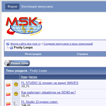
Форум
Коллекция минусовок
Форум сайта plus-msk.ru
>
Создание минусовок и иных композиций
Fruity Loops
Регистрация
Справка
Темы раздела
: Fruity Loops
Тема
/
Автор
FL STUDIO 11 почему не видит WAVES
111_FL
Как работают обработки на SEND-ах?
111_FL
FL Studio 12-нужен совет.
Tolik-53