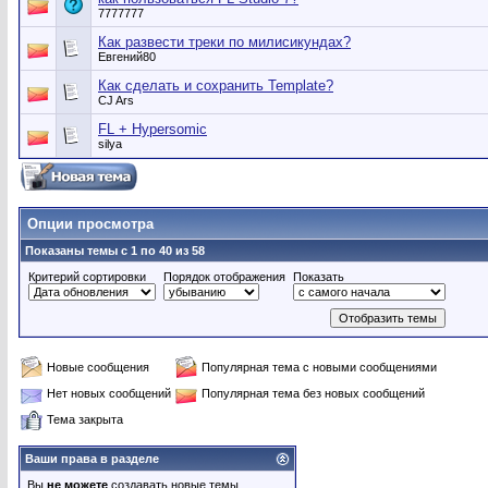
7777777
Как развести треки по милисикундах?
Евгений80
Как сделать и сохранить Template?
CJ Ars
FL + Hypersomic
silya
Опции просмотра
Показаны темы с 1 по 40 из 58
Критерий сортировки
Порядок отображения
Показать
Новые сообщения
Популярная тема с новыми сообщениями
Нет новых сообщений
Популярная тема без новых сообщений
Тема закрыта
Ваши права в разделе
Вы
не можете
создавать новые темы