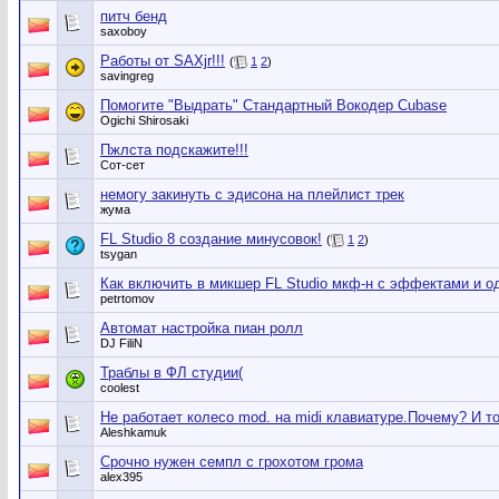
питч бенд
saxoboy
Работы от SAXjr!!!
(
1
2
)
savingreg
Помогите "Выдрать" Стандартный Вокодер Cubase
Ogichi Shirosaki
Пжлста подскажите!!!
Сот-сет
немогу закинуть с эдисона на плейлист трек
жума
FL Studio 8 создание минусовок!
(
1
2
)
tsygan
Как включить в микшер FL Studio мкф-н с эффектами и 
petrtomov
Автомат настройка пиан ролл
DJ FiliN
Траблы в ФЛ студии(
coolest
Не работает колесо mod. на midi клавиатуре.Почему? И т
Aleshkamuk
Срочно нужен семпл с грохотом грома
alex395