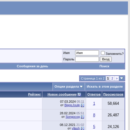
Имя
Запомнить?
Пароль
Сообщения за день
Поиск
Страница 1 из 2
1
2
>
Опции раздела
Искать в этом разделе
Рейтинг
Новое сообщение
Ответов
Просмотров
07.03.2024
05:11
1
58,664
от
BiggsJoulp
28.02.2024
05:51
8
26,487
от
Songocog
08.12.2021
21:02
5
24,126
от
yllash