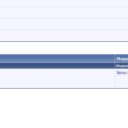
Моде
Модера
Benya
,