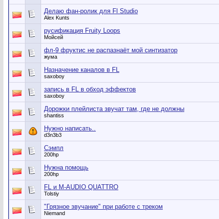
Делаю фан-ролик для Fl Studio
Alex Kunts
русификация Fruity Loops
Мойсей
фл-9 фруктис не распазнаёт мой синтизатор
жума
Назначение каналов в FL
saxoboy
запись в FL в обход эффектов
saxoboy
Дорожки плейлиста звучат там, где не должны
shantiss
Нужно написать..
d3n3b3
Сэмпл
200hp
Нужна помощь
200hp
FL и M-AUDIO QUATTRO
Tolstiy
"Грязное звучание" при работе с треком
Niemand