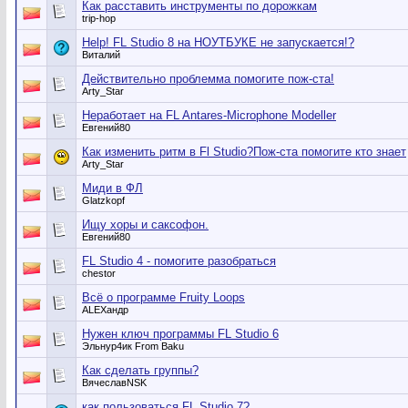
Как расставить инструменты по дорожкам
trip-hop
Help! FL Studio 8 на НОУТБУКЕ не запускается!?
Виталий
Действительно проблемма помогите пож-ста!
Arty_Star
Неработает на FL Antares-Microphone Modeller
Евгений80
Как изменить ритм в Fl Studio?Пож-ста помогите кто знает
Arty_Star
Миди в ФЛ
Glatzkopf
Ищу хоры и саксофон.
Евгений80
FL Studio 4 - помогите разобраться
chestor
Всё о программе Fruity Loops
ALEXандр
Нужен ключ программы FL Studio 6
Эльнур4ик From Baku
Как сделать группы?
ВячеславNSK
как пользоваться FL Studio 7?