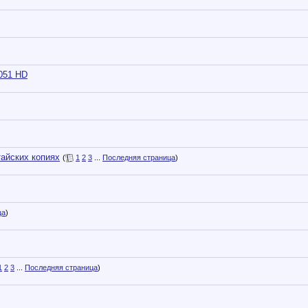
051 HD
тайских копиях
(
1
2
3
...
Последняя страница
)
ца
)
1
2
3
...
Последняя страница
)