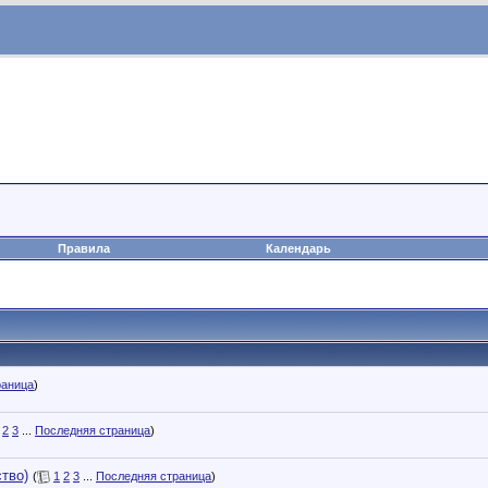
Правила
Календарь
раница
)
2
3
...
Последняя страница
)
тво)
(
1
2
3
...
Последняя страница
)