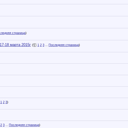
следняя страница
)
7-18 марта 2015г
(
1
2
3
...
Последняя страница
)
1
2
3
)
2
3
...
Последняя страница
)