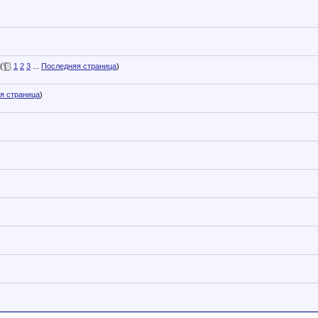
(
1
2
3
...
Последняя страница
)
я страница
)