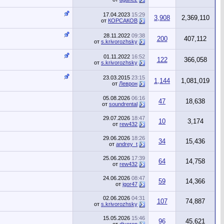
17.04.2023
15:29
3,908
2,369,110
от
КОРСАКОВ
28.11.2022
09:38
200
407,112
от
s.krivorozhsky
01.11.2022
16:52
122
366,058
от
s.krivorozhsky
23.03.2015
23:15
1,144
1,081,019
от
Леврон
05.08.2026
06:16
47
18,638
от
soundrental
29.07.2026
18:47
10
3,174
от
rew432
29.06.2026
18:26
34
15,436
от
andrey_t
25.06.2026
17:39
64
14,758
от
rew432
24.06.2026
08:47
59
14,366
от
igor47
02.06.2026
04:31
107
74,887
от
s.krivorozhsky
15.05.2026
15:46
96
45,621