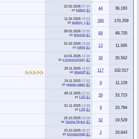
22.02.2026
07:24
44
36,183
от
trident
11.02.2026
19:53
395
170,259
от
andrey_t
09.02.2026
22:50
68
49,720
от
drtosha
01.02.2026
16:06
13
11,505
от
relme
14.01.2026
14:10
30
20,562
от
s.krivorozhsky
29.11.2025
14:52
117
102,017
от
deadoff
19.11.2025
17:02
9
11,129
от
роман аамо
08.11.2025
22:31
39
33,723
от
LSS
01.11.2025
12:48
9
10,784
от
LSS
25.10.2025
18:39
32
19,529
от
Sasha Stylus
23.10.2025
08:37
2
10,643
от
formatorhdd