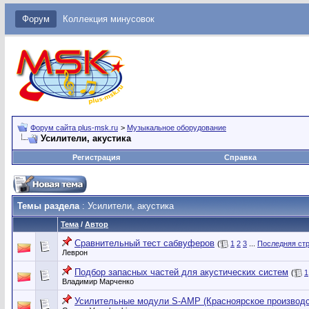
Форум
Коллекция минусовок
Форум сайта plus-msk.ru
>
Музыкальное оборудование
Усилители, акустика
Регистрация
Справка
Темы раздела
: Усилители, акустика
Тема
/
Автор
Сравнительный тест сабвуферов
(
1
2
3
...
Последняя ст
Леврон
Подбор запасных частей для акустических систем
(
1
Владимир Марченко
Усилительные модули S-AMP (Красноярское производс