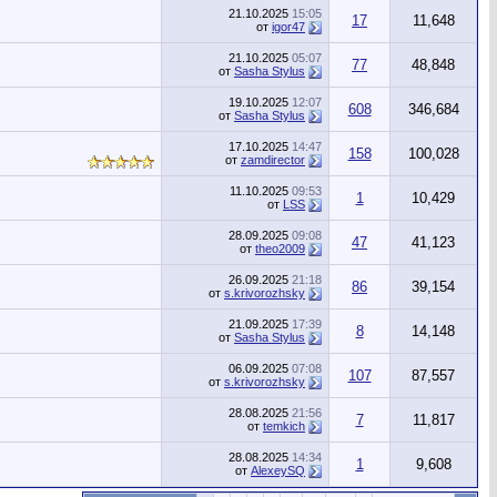
21.10.2025
15:05
17
11,648
от
igor47
21.10.2025
05:07
77
48,848
от
Sasha Stylus
19.10.2025
12:07
608
346,684
от
Sasha Stylus
17.10.2025
14:47
158
100,028
от
zamdirector
11.10.2025
09:53
1
10,429
от
LSS
28.09.2025
09:08
47
41,123
от
theo2009
26.09.2025
21:18
86
39,154
от
s.krivorozhsky
21.09.2025
17:39
8
14,148
от
Sasha Stylus
06.09.2025
07:08
107
87,557
от
s.krivorozhsky
28.08.2025
21:56
7
11,817
от
temkich
28.08.2025
14:34
1
9,608
от
AlexeySQ