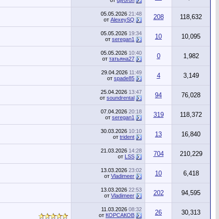
от
djvoron
05.05.2026
21:48
208
118,632
от
AlexeySQ
05.05.2026
19:34
10
10,095
от
seregan1
05.05.2026
10:40
0
1,982
от
татьяна27
29.04.2026
11:49
4
3,149
от
spade85
25.04.2026
13:47
94
76,028
от
soundrental
07.04.2026
20:18
319
118,372
от
seregan1
30.03.2026
10:10
13
16,840
от
trident
21.03.2026
14:28
704
210,229
от
LSS
13.03.2026
23:02
10
6,418
от
Vladimeer
13.03.2026
22:53
202
94,595
от
Vladimeer
11.03.2026
08:32
26
30,313
от
КОРСАКОВ