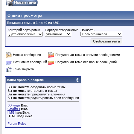
Опции просмотра
Показаны темы с 1 по 40 из 4861
Критерий сортировки
Порядок отображения
Показать
Новые сообщения
Популярная тема с новыми сообщениями
Нет новых сообщений
Популярная тема без новых сообщений
Тема закрыта
Ваши права в разделе
Вы
не можете
создавать новые темы
Вы
не можете
отвечать в темах
Вы
не можете
прикреплять вложения
Вы
не можете
редактировать свои сообщения
BB коды
Вкл.
Смайлы
Вкл.
[IMG]
код
Вкл.
HTML код
Выкл.
Forum Rules