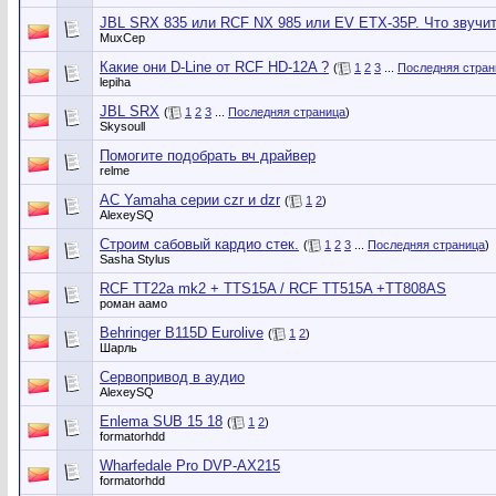
JBL SRX 835 или RCF NX 985 или EV ETX-35P. Что звучи
MuxCep
Какие они D-Line от RCF HD-12A ?
(
1
2
3
...
Последняя стран
lepiha
JBL SRX
(
1
2
3
...
Последняя страница
)
Skysoull
Помогите подобрать вч драйвер
relme
АС Yamaha серии czr и dzr
(
1
2
)
AlexeySQ
Строим сабовый кардио стек.
(
1
2
3
...
Последняя страница
)
Sasha Stylus
RCF TT22a mk2 + TTS15A / RCF TT515A +TT808AS
роман аамо
Behringer B115D Eurolive
(
1
2
)
Шарль
Сервопривод в аудио
AlexeySQ
Enlema SUB 15 18
(
1
2
)
formatorhdd
Wharfedale Pro DVP-AX215
formatorhdd