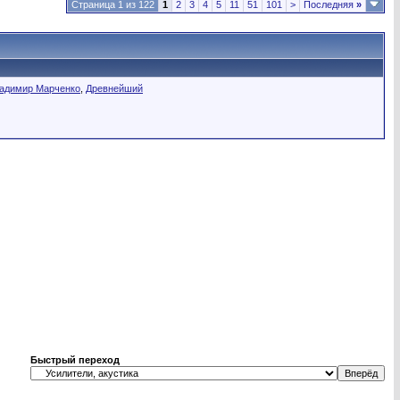
Страница 1 из 122
1
2
3
4
5
11
51
101
>
Последняя
»
адимир Марченко
,
Древнейший
Быстрый переход