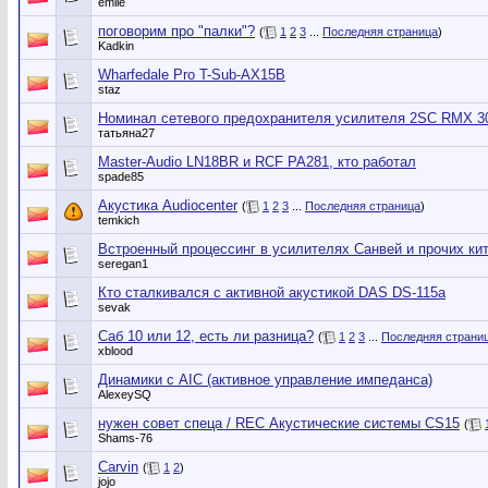
emile
поговорим про "палки"?
(
1
2
3
...
Последняя страница
)
Kadkin
Wharfedale Pro T-Sub-AX15B
staz
Номинал сетевого предохранителя усилителя 2SC RMX 3
татьяна27
Master-Audio LN18BR и RCF PA281, кто работал
spade85
Акустика Audiocenter
(
1
2
3
...
Последняя страница
)
temkich
Встроенный процессинг в усилителях Санвей и прочих ки
seregan1
Кто сталкивался с активной акустикой DAS DS-115a
sevak
Саб 10 или 12, есть ли разница?
(
1
2
3
...
Последняя страни
xblood
Динамики с AIC (активное управление импеданса)
AlexeySQ
нужен совет спеца / REC Акустические системы CS15
(
Shams-76
Carvin
(
1
2
)
jojo