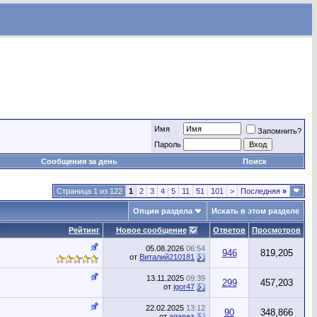
Имя
Запомнить?
Пароль
Сообщения за день
Поиск
Страница 1 из 122
1
2
3
4
5
11
51
101
>
Последняя
»
Опции раздела
Искать в этом разделе
Рейтинг
Новое сообщение
Ответов
Просмотров
05.08.2026
06:54
946
819,205
от
Виталий210181
13.11.2025
09:39
299
457,203
от
igor47
22.02.2025
13:12
90
348,866
от
aganez