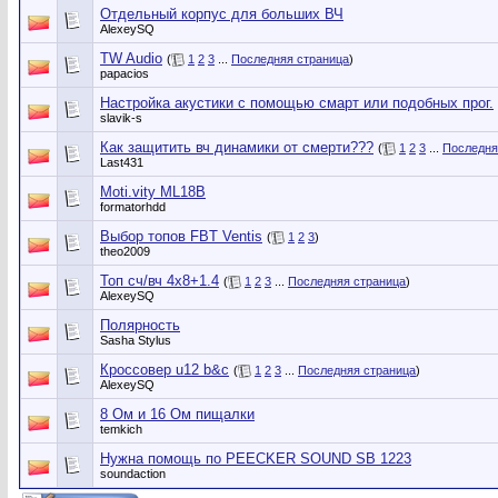
Отдельный корпус для больших ВЧ
AlexeySQ
TW Audio
(
1
2
3
...
Последняя страница
)
papacios
Настройка акустики с помощью смарт или подобных прог.
slavik-s
Как защитить вч динамики от смерти???
(
1
2
3
...
Последня
Last431
Moti.vity ML18B
formatorhdd
Выбор топов FBT Ventis
(
1
2
3
)
theo2009
Топ сч/вч 4х8+1.4
(
1
2
3
...
Последняя страница
)
AlexeySQ
Полярность
Sasha Stylus
Кроссовер u12 b&c
(
1
2
3
...
Последняя страница
)
AlexeySQ
8 Ом и 16 Ом пищалки
temkich
Нужна помощь по PEECKER SOUND SB 1223
soundaction