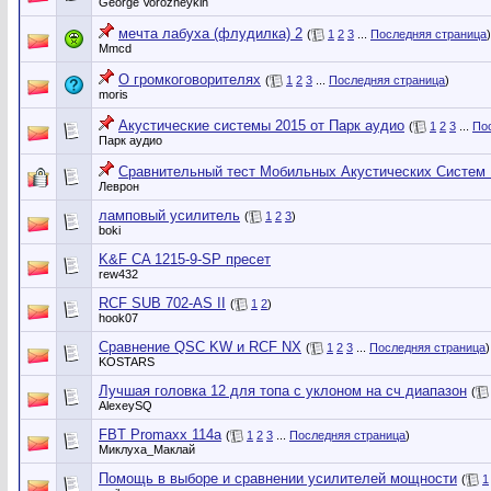
George Vorozheykin
мечта лабуха (флудилка) 2
(
1
2
3
...
Последняя страница
)
Mmcd
О громкоговорителях
(
1
2
3
...
Последняя страница
)
moris
Акустические системы 2015 от Парк аудио
(
1
2
3
...
По
Парк аудио
Сравнительный тест Мобильных Акустических Систем 1
Леврон
ламповый усилитель
(
1
2
3
)
boki
K&F CA 1215-9-SP пресет
rew432
RCF SUB 702-AS II
(
1
2
)
hook07
Сравнение QSC KW и RCF NX
(
1
2
3
...
Последняя страница
)
KOSTARS
Лучшая головка 12 для топа с уклоном на сч диапазон
(
AlexeySQ
FBT Promaxx 114a
(
1
2
3
...
Последняя страница
)
Миклуха_Маклай
Помощь в выборе и сравнении усилителей мощности
(
1