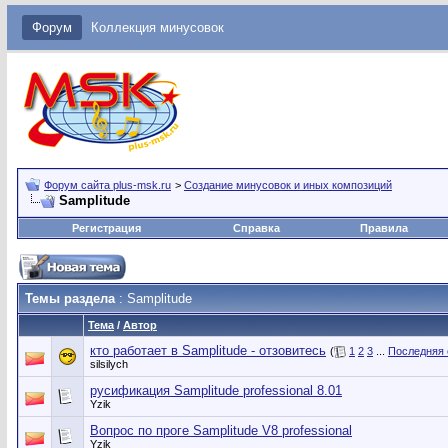
Форум
Коллекция минусовок
Форум сайта plus-msk.ru
>
Создание минусовок и иных композиций
Samplitude
Регистрация
Справка
Правила
Темы раздела
: Samplitude
Тема
/
Автор
кто работает в Samplitude - отзовитесь
(
1
2
3
...
Последняя 
silsilych
русификация Samplitude professional 8.01
Yzik
Вопрос по проге Samplitude V8 professional
Yzik