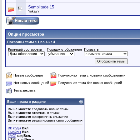
Semplitude 15
Yoka77
Опции просмотра
Показаны темы с 1 по 4 из 4
Критерий сортировки
Порядок отображения
Показать
Новые сообщения
Популярная тема с новыми сообщениями
Нет новых сообщений
Популярная тема без новых сообщений
Тема закрыта
Ваши права в разделе
Вы
не можете
создавать новые темы
Вы
не можете
отвечать в темах
Вы
не можете
прикреплять вложения
Вы
не можете
редактировать свои сообщения
BB коды
Вкл.
Смайлы
Вкл.
[IMG]
код
Вкл.
HTML код
Выкл.