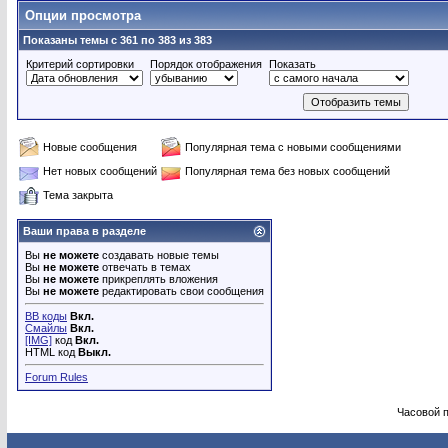
Опции просмотра
Показаны темы с 361 по 383 из 383
Критерий сортировки
Порядок отображения
Показать
Новые сообщения
Популярная тема с новыми сообщениями
Нет новых сообщений
Популярная тема без новых сообщений
Тема закрыта
Ваши права в разделе
Вы
не можете
создавать новые темы
Вы
не можете
отвечать в темах
Вы
не можете
прикреплять вложения
Вы
не можете
редактировать свои сообщения
BB коды
Вкл.
Смайлы
Вкл.
[IMG]
код
Вкл.
HTML код
Выкл.
Forum Rules
Часовой 