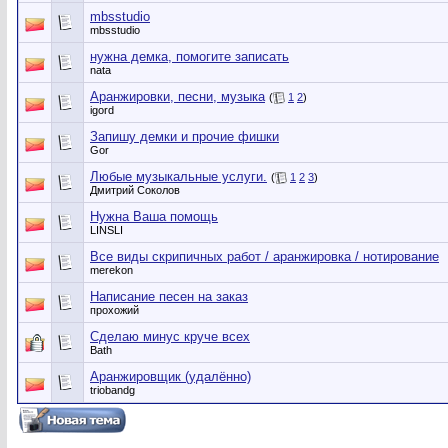
mbsstudio
mbsstudio
нужна демка, помогите записать
nata
Аранжировки, песни, музыка
(
1
2
)
igord
Запишу демки и прочие фишки
Gor
Любые музыкальные услуги.
(
1
2
3
)
Дмитрий Соколов
Нужна Ваша помощь
LINSLI
Все виды скрипичных работ / аранжировка / нотирование
merekon
Написание песен на заказ
прохожий
Сделаю минус круче всех
Bath
Аранжировщик (удалённо)
triobandg