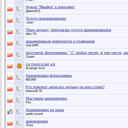
Нужна "Ямайка" в креативе!
Димон515
Услуги аранжировщика
-uran-
Пишу музыку, предлагаю услуги аранжировщика
Alex-76
аранжировщик,композитор и клавишник
Uriy1985
изготовлю фонограммы "-1" любых песен, в том числе, в
Оазис
La musica per voi
Arranger-kruf
Аранжировка,фонограммы
fitil1968
Кто поможет написать музыку на мои слова?
Алексей 78
Мастеринг,аранжировка
Firs
Аранжировки на заказ
audio-sound
аранжировки
Этна