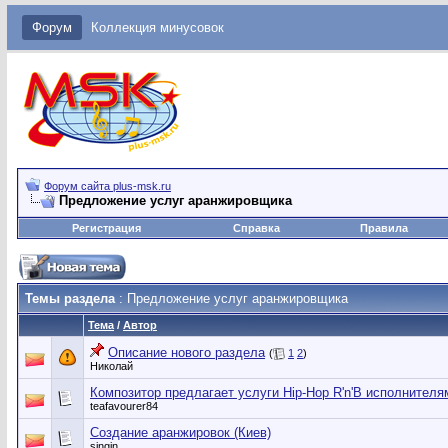
Форум
Коллекция минусовок
Форум сайта plus-msk.ru
Предложение услуг аранжировщика
Регистрация
Справка
Правила
Темы раздела
: Предложение услуг аранжировщика
Тема
/
Автор
Описание нового раздела
(
1
2
)
Николай
Композитор предлагает услуги Hip-Hop R'n'B исполнителя
teafavourer84
Создание аранжировок (Киев)
singin