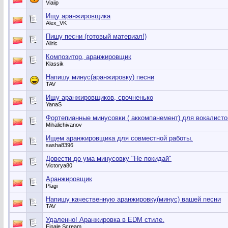
Viaiip
Ищу аранжировщика
Alex_VK
Пишу песни (готовый материал!)
Aliric
Композитор, аранжировщик
Klassik
Напишу минус(аранжировку) песни
TAV
Ищу аранжировщиков, срочненько
YanaS
Фортепианные минусовки ( аккомпанемент) для вокалистов
Mihalichivanov
Ищем аранжировщика для совместной работы.
sasha8396
Довести до ума минусовку "Не покидай"
Victorya80
Аранжировщик
Plagi
Напишу качественную аранжировку(минус) вашей песни
TAV
Удаленно! Аранжировка в ЕDM стиле.
Finale Scream