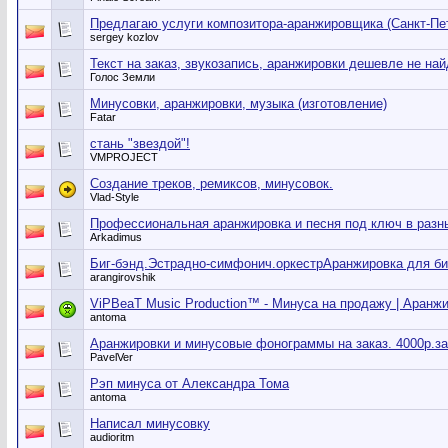
Предлагаю услуги композитора-аранжировщика (Санкт-Пе
sergey kozlov
Текст на заказ, звукозапись, аранжировки дешевле не на
Голос Земли
Минусовки, аранжировки, музыка (изготовление)
Fatar
стань "звездой"!
VMPROJECT
Создание треков, ремиксов, минусовок.
Vlad-Style
Профессиональная аранжировка и песня под ключ в разн
Arkadimus
Биг-бэнд.Эстрадно-симфонич.оркестрАранжировка для биг
arangirovshik
ViPBeaT Music Production™ - Минуса на продажу | Аранжи
antoma
Аранжировки и минусовые фонограммы на заказ. 4000р.за
PavelVer
Рэп минуса от Александра Тома
antoma
Написал минусовку
audioritm