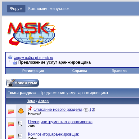
Форум
Коллекция минусовок
Форум сайта plus-msk.ru
Предложение услуг аранжировщика
Регистрация
Справка
Правила
Темы раздела
: Предложение услуг аранжировщика
Тема
/
Автор
Описание нового раздела
(
1
2
)
Николай
Песни,инструментал,аранжировка
Zafa
Композитор,аранжировщик
Zafaar