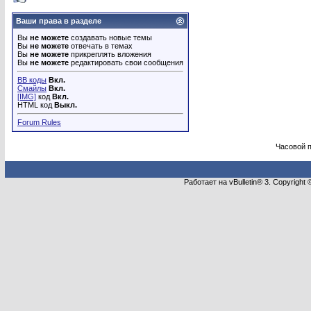
Ваши права в разделе
Вы
не можете
создавать новые темы
Вы
не можете
отвечать в темах
Вы
не можете
прикреплять вложения
Вы
не можете
редактировать свои сообщения
BB коды
Вкл.
Смайлы
Вкл.
[IMG]
код
Вкл.
HTML код
Выкл.
Forum Rules
Часовой 
Работает на vBulletin® 3. Copyright 