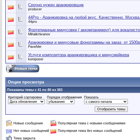
Срочно нужен аранжировщик
producer
44Pro - Аранжировка на любой вкус. Качественно. Москва
44pro
Фортепианные минусовки ( аккомпанемент) для вокалистов
Mihalichivanov
Аранжировки и минусовые фонограммы на заказ. от 1500р.
PavelVer
Услуги композитора,аранжировщика и минусмейкера
komposer
Опции просмотра
Показаны темы с 41 по 80 из 383
Критерий сортировки
Порядок отображения
Показать
Новые сообщения
Популярная тема с новыми сообщениями
Нет новых сообщений
Популярная тема без новых сообщений
Тема закрыта