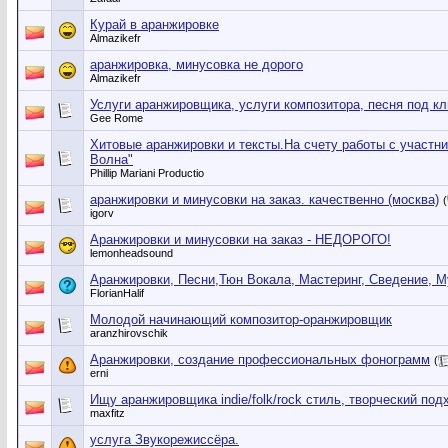
Курай в аранжировке
Almazikefr
аранжировка, минусовка не дорого
Almazikefr
Услуги аранжировщика, услуги композитора, песня под к
Gee Rome
Хитовые аранжировки и тексты.На счету работы с участн
Волна"
Phillip Mariani Productio
аранжировки и минусовки на заказ. качественно (москва)
(
igorv
Аранжировки и минусовки на заказ - НЕДОРОГО!
lemonheadsound
Аранжировки, Песни,Тюн Вокала, Мастеринг, Сведение, М
FlorianHalif
Молодой начинающий композитор-оранжировщик
aranzhirovschik
Аранжировки, создание профессиональных фонограмм
(
erni
Ищу аранжировщика indie/folk/rock стиль, творческий под
maxfitz
услуга Звукорежиссёра.