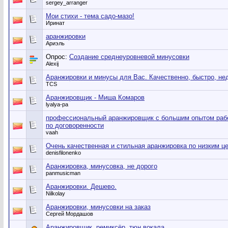
sergey_arranger
Мои стихи - тема садо-мазо!
Иринат
аранжировки
Ариэль
Опрос:
Создание среднеуровневой минусовки
Alexij
Аранжировки и минусы для Вас. Качественно, быстро, не
TCS
Аранжировщик - Миша Комаров
lyalya-pa
профессиональный аранжировщик с большим опытом рабо
по договоренности
vaah
Очень качественная и стильная аранжировка по низким ц
denisfilonenko
Аранжировка, минусовка, не дорого
panmusicman
Аранжировки. Дешево.
Nilkolay
Аранжировки, минусовки на заказ
Сергей Мордашов
Аранжировщик, ремиксёр, тюн вокала.