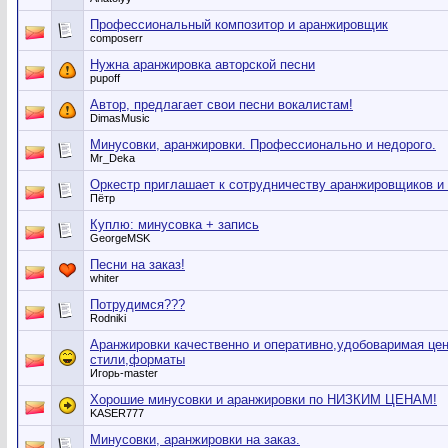
Профессиональный композитор и аранжировщик
composerr
Нужна аранжировка авторской песни
pupoff
Автор, предлагает свои песни вокалистам!
DimasMusic
Минусовки, аранжировки. Профессионально и недорого.
Mr_Deka
Оркестр приглашает к сотрудничеству аранжировщиков и
Пётр
Куплю: минусовка + запись
GeorgeMSK
Песни на заказ!
whiter
Потрудимся???
Rodniki
Аранжировки качественно и оперативно,удобоваримая цен
стили,форматы
Игорь-master
Хорошие минусовки и аранжировки по НИЗКИМ ЦЕНАМ!
KASER777
Минусовки, аранжировки на заказ.