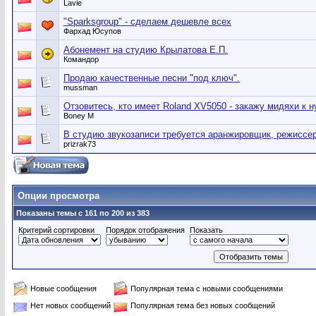
Lavie
"Sparksgroup" - сделаем дешевле всех
Фархад Юсупов
Абонемент на студию Крылатова Е.П.
Командор
Продаю качественные песни "под ключ".
mussman
Отзовитесь, кто имеет Roland XV5050 - закажу мидяхи к 
Boney M
В студию звукозаписи требуется аранжировщик, режиссе
prizrak73
Опции просмотра
Показаны темы с 161 по 200 из 383
Критерий сортировки
Порядок отображения
Показать
Новые сообщения
Популярная тема с новыми сообщениями
Нет новых сообщений
Популярная тема без новых сообщений