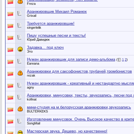
Freza
Аранжировщик Михаил Романюк
Grixail
Требуется аранжировщик!
singerlelik
Пишу успешные песни и тексты!
Юрий Давидюк
Задавка... под ключ
Это
Нужен аранжировщик для записи демо-альбома
(
1
2
)
Eareana
Аранжировки для саксофонистов,трубачей,тромбонистов
rezak
Нужен аранжировщик - креативный и нестандартно мысля
agny
Аранжировки, минусовки, тексты, звукозапись, песни под
kofinat
мини-студия на м.белорусская.аранжировки,звукозапись
BULTERKEKS
Изготовление минусовок. Очень Высокое качество в крит
SongMail
Мастерская звука. Дешево, но качественно!