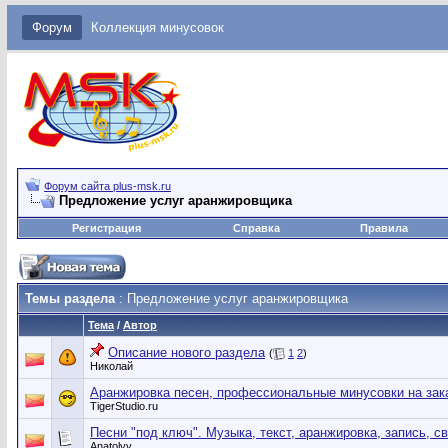
Форум
Коллекция минусовок
Форум сайта plus-msk.ru
Предложение услуг аранжировщика
Регистрация
Справка
Правила
Темы раздела
: Предложение услуг аранжировщика
Тема
/
Автор
Описание нового раздела
(
1
2
)
Николай
Аранжировка песен, профессиональные минусовки на заказ
TigerStudio.ru
Песни "под ключ". Музыка, текст, аранжировка, запись, св
Anatolyy