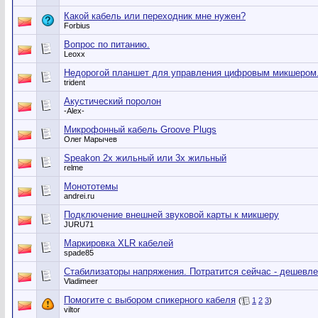
Какой кабель или переходник мне нужен?
Forbius
Вопрос по питанию.
Leoxx
Недорогой планшет для управления цифровым микшером
trident
Акустический поролон
-Alex-
Микрофонный кабель Groove Plugs
Олег Марычев
Speakon 2х жильный или 3х жильный
relme
Монототемы
andrei.ru
Подключение внешней звуковой карты к микшеру
JURU71
Маркировка XLR кабелей
spade85
Стабилизаторы напряжения. Потратится сейчас - дешевле
Vladimeer
Помогите с выбором спикерного кабеля
(
1
2
3
)
viltor