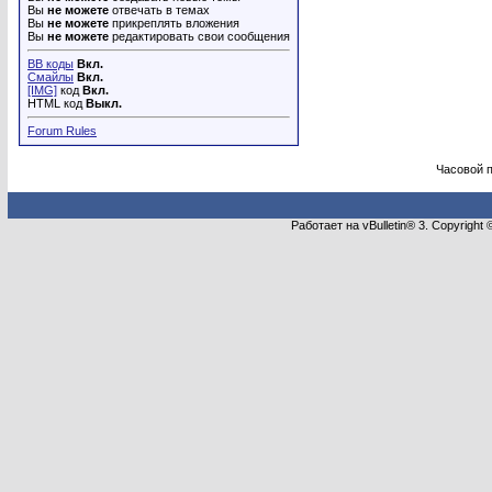
Вы
не можете
отвечать в темах
Вы
не можете
прикреплять вложения
Вы
не можете
редактировать свои сообщения
BB коды
Вкл.
Смайлы
Вкл.
[IMG]
код
Вкл.
HTML код
Выкл.
Forum Rules
Часовой 
Работает на vBulletin® 3. Copyright 