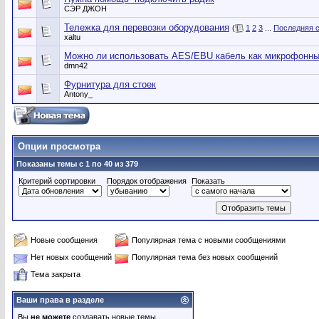
СЭР ДЖОН
Тележка для перевозки оборудования
(
1
2
3
...
Последняя 
xaltu
Можно ли использовать AES/EBU кабель как микрофонн
dmn42
Фурнитура для стоек
Antony_
Опции просмотра
Показаны темы с 1 по 40 из 379
Критерий сортировки
Порядок отображения
Показать
Новые сообщения
Популярная тема с новыми сообщениями
Нет новых сообщений
Популярная тема без новых сообщений
Тема закрыта
Ваши права в разделе
Вы
не можете
создавать новые темы