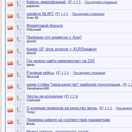
Кабель микрофонный.
(
1
2
3
...
Последняя страница
)
papacios
speakon NL4FC
(
1
2
3
...
Последняя страница
)
Олег 65
Ферритовый фильтр
Обычный
Пробовал кто powercon с Али?
dmn42
Комбо 19" блок розеток + XLR/Speakon
dmn42
Где можно найти ремкомплект на ZX5
fafner
Рэковые кейсы.
(
1
2
3
...
Последняя страница
)
Skysoull
какие стойки *цена-качество* наиболее подходящие.
(
1
Yamahamsr400
Чехлы на колоночки
(
1
2
3
)
Chehonte
О влиянии проводов на качество звука.
(
1
2
3
...
Последняя
Тонус
Проверка кабеля на соответствие параметрам
limota
Нужна помощь -подключить радик