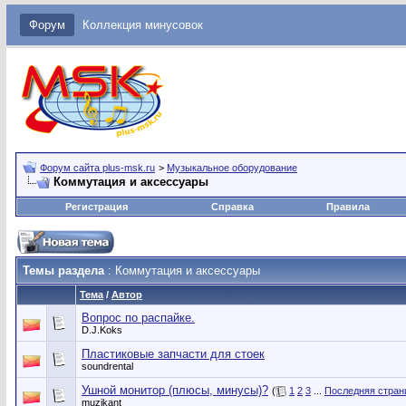
Форум
Коллекция минусовок
Форум сайта plus-msk.ru
>
Музыкальное оборудование
Коммутация и аксессуары
Регистрация
Справка
Правила
Темы раздела
: Коммутация и аксессуары
Тема
/
Автор
Вопрос по распайке.
D.J.Koks
Пластиковые запчасти для стоек
soundrental
Ушной монитор (плюсы, минусы)?
(
1
2
3
...
Последняя стран
muzikant