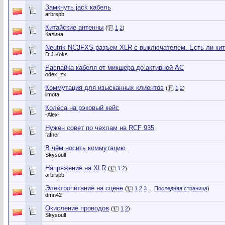
Замкнуть jack кабель
arbrspb
Китайские антенны
(
1
2
)
Калина
Neutrik NC3FXS разъем XLR с выключателем. Есть ли кит
D.J.Koks
Распайка кабеля от микшера до активной АС
odex_zx
Коммутация для изысканных клиентов
(
1
2
)
limota
Колёса на рэковый кейс
-Alex-
Нужен совет по чехлам на RCF 935
fafner
В чём носить коммутацию
Skysoull
Напряжение на XLR
(
1
2
)
arbrspb
Электропитание на сцене
(
1
2
3
...
Последняя страница
)
dmn42
Окисление проводов
(
1
2
)
Skysoull