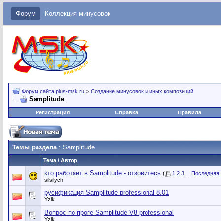
Форум
Коллекция минусовок
Форум сайта plus-msk.ru
>
Создание минусовок и иных композиций
Samplitude
Регистрация
Справка
Правила
Темы раздела
: Samplitude
Тема
/
Автор
кто работает в Samplitude - отзовитесь
(
1
2
3
...
Последняя 
silsilych
русификация Samplitude professional 8.01
Yzik
Вопрос по проге Samplitude V8 professional
Yzik