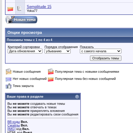
Semplitude 15
Yoka77
Опции просмотра
Показаны темы с 1 по 4 из 4
Критерий сортировки
Порядок отображения
Показать
Новые сообщения
Популярная тема с новыми сообщениями
Нет новых сообщений
Популярная тема без новых сообщений
Тема закрыта
Ваши права в разделе
Вы
не можете
создавать новые темы
Вы
не можете
отвечать в темах
Вы
не можете
прикреплять вложения
Вы
не можете
редактировать свои сообщения
BB коды
Вкл.
Смайлы
Вкл.
[IMG]
код
Вкл.
HTML код
Выкл.