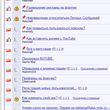
Николай
Размещение рекламы на форуме
Николай
Нововведение относительно Личных Сообщений
Николай
Как правильно пользоваться поиском?
mrwoody
Как вставлять ролики с YouTube
Николай
Всё о репутации
(
1
2
3
)
Николай
Поддержка RUTUBE.
Sasha May
Обращение к администрации
(
1
2
3
...
Последняя страница
)
maestro116
Проблемы на форуме?
ZAleksandr
Регистрация новых пользователей...
(
1
2
)
Sasha May
Как изменить свой ник?
(
1
2
3
...
Последняя страница
)
Анива
Админ сюда не заходит. Пишем на reklama@plus-msk.ru - 