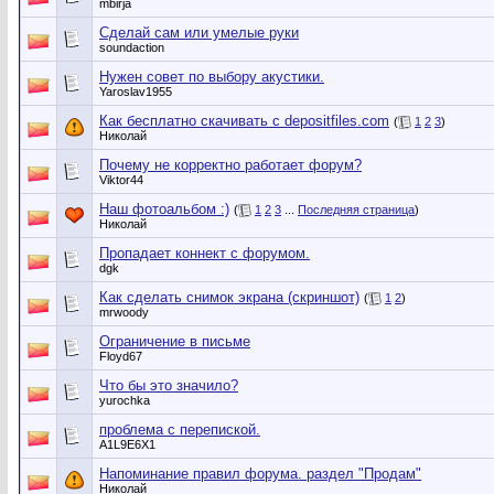
mbirja
Сделай сам или умелые руки
soundaction
Нужен совет по выбору акустики.
Yaroslav1955
Как бесплатно скачивать с depositfiles.com
(
1
2
3
)
Николай
Почему не корректно работает форум?
Viktor44
Наш фотоальбом :)
(
1
2
3
...
Последняя страница
)
Николай
Пропадает коннект с форумом.
dgk
Как сделать снимок экрана (скриншот)
(
1
2
)
mrwoody
Ограничение в письме
Floyd67
Что бы это значило?
yurochka
проблема с перепиской.
A1L9E6X1
Напоминание правил форума. раздел "Продам"
Николай