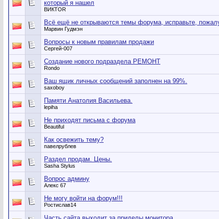
который я нашел
ВИКТОR
Всё ещё не открываются темы форума, исправьте, пожал
Марвин Гудмэн
Вопросы к новым правилам продажи
Сергей-007
Создание нового подраздела РЕМОНТ
Rondo
Ваш ящик личных сообщений заполнен на 99%.
saxoboy
Памяти Анатолия Васильева.
lepiha
Не приходят письма с форума
Beautiful
Как освежить тему?
павелрублев
Раздел продам. Цены.
Sasha Stylus
Вопрос админу
Алекс 67
Не могу войти на форум!!!
Ростислав14
Часть сайта выходит за приделы монитора