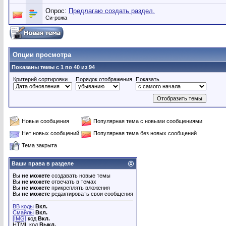
Опрос:
Предлагаю создать раздел.
Си-рожа
Опции просмотра
Показаны темы с 1 по 40 из 94
Критерий сортировки
Порядок отображения
Показать
Новые сообщения
Популярная тема с новыми сообщениями
Нет новых сообщений
Популярная тема без новых сообщений
Тема закрыта
Ваши права в разделе
Вы
не можете
создавать новые темы
Вы
не можете
отвечать в темах
Вы
не можете
прикреплять вложения
Вы
не можете
редактировать свои сообщения
BB коды
Вкл.
Смайлы
Вкл.
[IMG]
код
Вкл.
HTML код
Выкл.