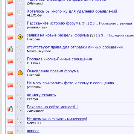
ZAleksandr
Хотелось бы кнопочку для удаления объявлений
ALEX1-59
Расскажите историю форума
(
1
2
3
...
Последняя страница
)
рикитикитави
заявки на новые разделы форума
(
1
2
3
...
Последняя стран
Николай
отсутствуют права для отправки личных сообщений
Maluta-Skyratov
Пропала кнопка-Личные сообщения
D.J.Koks
Обновление правил форума
Николай
Не могу прикрепить фото и схему к сообщению
petrtomov
не могу скачать
Pesnya
Реклама на сайте мешает!!!
ZAleksandr
Не возможно скачать минусовку!
aleks1117
вопрос