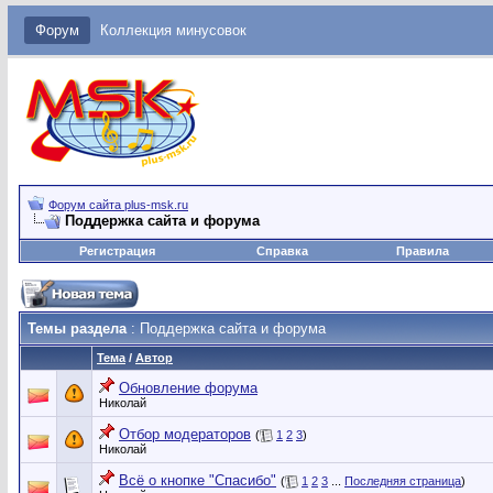
Форум
Коллекция минусовок
Форум сайта plus-msk.ru
Поддержка сайта и форума
Регистрация
Справка
Правила
Темы раздела
: Поддержка сайта и форума
Тема
/
Автор
Обновление форума
Николай
Отбор модераторов
(
1
2
3
)
Николай
Всё о кнопке "Спасибо"
(
1
2
3
...
Последняя страница
)