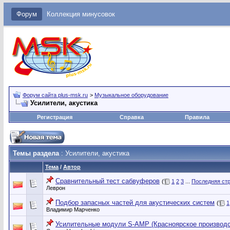
Форум
Коллекция минусовок
Форум сайта plus-msk.ru
>
Музыкальное оборудование
Усилители, акустика
Регистрация
Справка
Правила
Темы раздела
: Усилители, акустика
Тема
/
Автор
Сравнительный тест сабвуферов
(
1
2
3
...
Последняя ст
Леврон
Подбор запасных частей для акустических систем
(
1
Владимир Марченко
Усилительные модули S-AMP (Красноярское производс