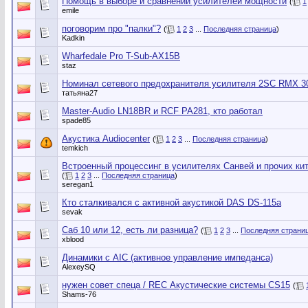
Помощь в выборе и сравнении усилителей мощности
(
1
emile
поговорим про "палки"?
(
1
2
3
...
Последняя страница
)
Kadkin
Wharfedale Pro T-Sub-AX15B
staz
Номинал сетевого предохранителя усилителя 2SC RMX 3
татьяна27
Master-Audio LN18BR и RCF PA281, кто работал
spade85
Акустика Audiocenter
(
1
2
3
...
Последняя страница
)
temkich
Встроенный процессинг в усилителях Санвей и прочих ки
(
1
2
3
...
Последняя страница
)
seregan1
Кто сталкивался с активной акустикой DAS DS-115a
sevak
Саб 10 или 12, есть ли разница?
(
1
2
3
...
Последняя страни
xblood
Динамики с AIC (активное управление импеданса)
AlexeySQ
нужен совет спеца / REC Акустические системы CS15
(
Shams-76