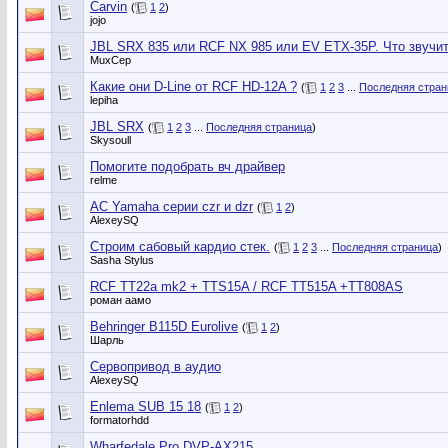
Carvin
(
1
2
)
jojo
JBL SRX 835 или RCF NX 985 или EV ETX-35P. Что звучи
MuxCep
Какие они D-Line от RCF HD-12A ?
(
1
2
3
...
Последняя стран
lepiha
JBL SRX
(
1
2
3
...
Последняя страница
)
Skysoull
Помогите подобрать вч драйвер
relme
АС Yamaha серии czr и dzr
(
1
2
)
AlexeySQ
Строим сабовый кардио стек.
(
1
2
3
...
Последняя страница
)
Sasha Stylus
RCF TT22a mk2 + TTS15A / RCF TT515A +TT808AS
роман аамо
Behringer B115D Eurolive
(
1
2
)
Шарль
Сервопривод в аудио
AlexeySQ
Enlema SUB 15 18
(
1
2
)
formatorhdd
Wharfedale Pro DVP-AX215