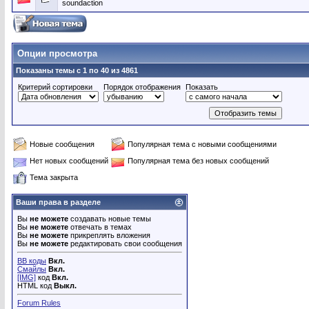
soundaction
Опции просмотра
Показаны темы с 1 по 40 из 4861
Критерий сортировки
Порядок отображения
Показать
Новые сообщения
Популярная тема с новыми сообщениями
Нет новых сообщений
Популярная тема без новых сообщений
Тема закрыта
Ваши права в разделе
Вы
не можете
создавать новые темы
Вы
не можете
отвечать в темах
Вы
не можете
прикреплять вложения
Вы
не можете
редактировать свои сообщения
BB коды
Вкл.
Смайлы
Вкл.
[IMG]
код
Вкл.
HTML код
Выкл.
Forum Rules