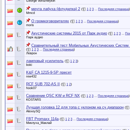
George Vorozheykin
мечта лабуха (флудилка) 2
(
1
2
3
...
Последняя страница
)
Mmcd
О громкоговорителях
(
1
2
3
...
Последняя страница
)
moris
Акустические системы 2015 от Парк аудио
(
1
2
3
...
По
Парк аудио
Сравнительный тест Мобильных Акустических Систем 1
(
1
2
3
...
Последняя страница
)
Леврон
ламповый усилитель
(
1
2
3
)
boki
K&F CA 1215-9-SP пресет
rew432
RCF SUB 702-AS II
(
1
2
)
hook07
Сравнение QSC KW и RCF NX
(
1
2
3
...
Последняя страница
)
KOSTARS
Лучшая головка 12 для топа с уклоном на сч диапазон
(
AlexeySQ
FBT Promaxx 114a
(
1
2
3
...
Последняя страница
)
Миклуха_Маклай