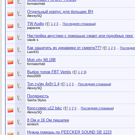
formatorhdd
Отдельный корпус для больших ВЧ
AlexeySQ
TW Audio
(
1
2
3
...
Последняя страница
)
papacios
Настройка акустики с помощью смарт или подобных прог.
slavik-s
Как защитить вч динамики от смерти???
(
1
2
3
...
Последня
Last431
Moti.vity ML18B
formatorhdd
Выбор топов FBT Ventis
(
1
2
3
)
theo2009
Топ сч/вч 4х8+1.4
(
1
2
3
...
Последняя страница
)
AlexeySQ
Полярность
Sasha Stylus
Кроссовер u12 b&c
(
1
2
3
...
Последняя страница
)
AlexeySQ
8 Ом и 16 Ом пищалки
temkich
Нужна помощь по PEECKER SOUND SB 1223