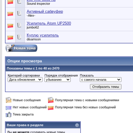
Sound inspector
Активный сабвуфер
-Alex-
Усилитель Atom UP2500
jumbo62
Куплю усилитель
disamson
Опции просмотра
Показаны темы с 1 по 40 из 2470
Критерий сортировки
Порядок отображения
Показать
Новые сообщения
Популярная тема с новыми сообщениями
Нет новых сообщений
Популярная тема без новых сообщений
Тема закрыта
Ваши права в разделе
Вы
не можете
создавать новые темы