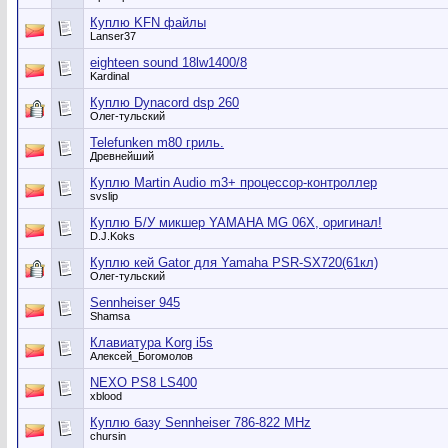
Куплю KFN файлы
Lanser37
eighteen sound 18lw1400/8
Kardinal
Куплю Dynacord dsp 260
Олег-тульский
Telefunken m80 гриль.
Древнейший
Куплю Martin Audio m3+ процессор-контроллер
svslip
Куплю Б/У микшер YAMAHA MG 06X, оригинал!
D.J.Koks
Куплю кей Gator для Yamaha PSR-SX720(61кл)
Олег-тульский
Sennheiser 945
Shamsa
Клавиатура Korg i5s
Алексей_Богомолов
NEXO PS8 LS400
xblood
Куплю базу Sennheiser 786-822 MHz
chursin