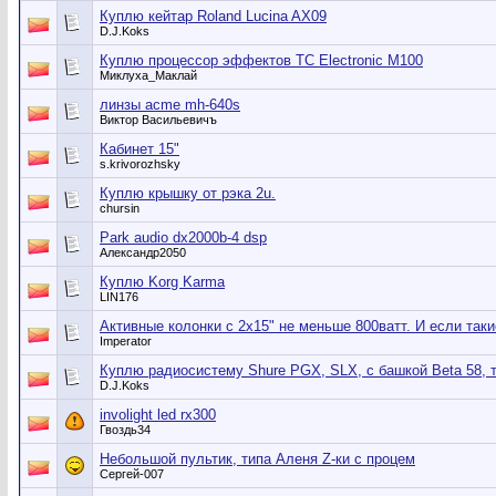
Куплю кейтар Roland Lucina AX09
D.J.Koks
Куплю процессор эффектов TC Electronic M100
Миклуха_Маклай
линзы acme mh-640s
Виктор Васильевичъ
Кабинет 15"
s.krivorozhsky
Куплю крышку от рэка 2u.
chursin
Park audio dx2000b-4 dsp
Александр2050
Куплю Korg Karma
LIN176
Активные колонки с 2х15" не меньше 800ватт. И если таки
Imperator
Куплю радиосистему Shure PGX, SLX, с башкой Beta 58, т
D.J.Koks
involight led rx300
Гвоздь34
Небольшой пультик, типа Аленя Z-ки с процем
Сергей-007