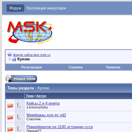
Форум
Коллекция минусовок
Форум сайта plus-msk.ru
Куплю
Регистрация
Справка
Правила
Темы раздела
: Куплю
Тема
/
Автор
Кейсы 2 и 4 юнита
s.krivorozhsky
Мембраны для ev nd2
Стасочек
Ревербератор рх-1100 эстрадин ссср
Прохор77