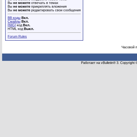
Вы
не можете
отвечать в темах
Вы
не можете
прикреплять вложения
Вы
не можете
редактировать свои сообщения
BB коды
Вкл.
Смайлы
Вкл.
[IMG]
код
Вкл.
HTML код
Выкл.
Forum Rules
Часовой 
Работает на vBulletin® 3. Copyright 