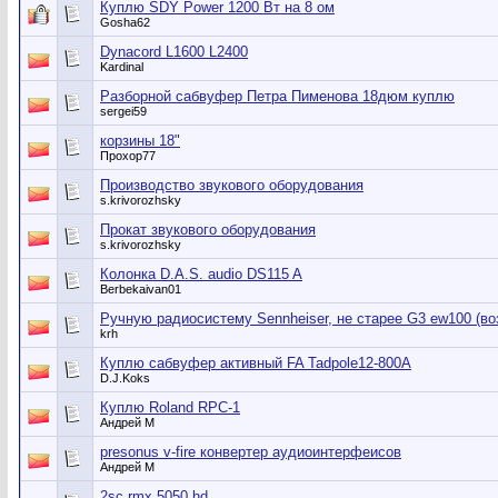
Куплю SDY Power 1200 Вт на 8 ом
Gosha62
Dynacord L1600 L2400
Kardinal
Разборной сабвуфер Петра Пименова 18дюм куплю
sergei59
корзины 18"
Прохор77
Производство звукового оборудования
s.krivorozhsky
Прокат звукового оборудования
s.krivorozhsky
Колонка D.A.S. audio DS115 A
Berbekaivan01
Ручную радиосистему Sennheiser, не старее G3 ew100 (во
krh
Куплю сабвуфер активный FA Tadpole12-800A
D.J.Koks
Куплю Roland RPC-1
Андрей М
presonus v-fire конвертер аудиоинтерфеисов
Андрей М
2sc rmx 5050 hd