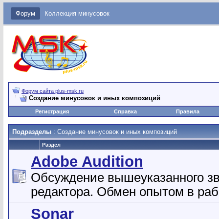
Форум
Коллекция минусовок
Форум сайта plus-msk.ru
Создание минусовок и иных композиций
Регистрация
Справка
Правила
Подразделы
: Создание минусовок и иных композиций
Раздел
Adobe Audition
Обсуждение вышеуказанного зв
редактора. Обмен опытом в раб
Sonar