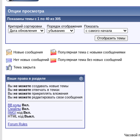
Опции просмотра
Показаны темы с 1 по 40 из 305
Критерий сортировки
Порядок отображения
Показать
Новые сообщения
Популярная тема с новыми сообщениями
Нет новых сообщений
Популярная тема без новых сообщений
Тема закрыта
Ваши права в разделе
Вы
не можете
создавать новые темы
Вы
не можете
отвечать в темах
Вы
не можете
прикреплять вложения
Вы
не можете
редактировать свои сообщения
BB коды
Вкл.
Смайлы
Вкл.
[IMG]
код
Вкл.
HTML код
Выкл.
Forum Rules
Часовой 