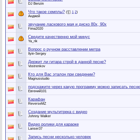
DJ Benzin
Что такое семплы?
(
1
2
)
Анджей
звучание ласкового мая и диско 80х, 90х
Fima2020
Сведите качественно мой минус
Ya_rik
Вопрос о ручном расставлении метра
Ilyin-Sergey
Держит ли гитара строй в данной песне?
Vostrenkov
Кто для Вас эталон при сведении?
Magnusstudio
подскажите через какую программу можно записать песн
Евгений101
Карафан
ReverseMZ
Создание мультитрека с видео
Johnny Walker
Видео ролики для караоке
Lanser37
Запись песни несколько человек