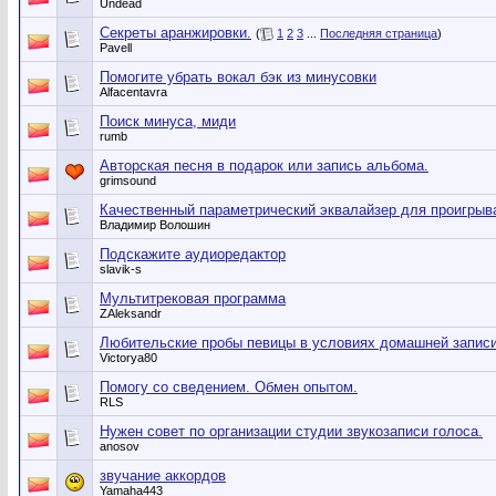
Undead
Секреты аранжировки.
(
1
2
3
...
Последняя страница
)
Pavell
Помогите убрать вокал бэк из минусовки
Alfacentavra
Поиск минуса, миди
rumb
Авторская песня в подарок или запись альбома.
grimsound
Качественный параметрический эквалайзер для проигрыв
Владимир Волошин
Подскажите аудиоредактор
slavik-s
Мультитрековая программа
ZAleksandr
Любительские пробы певицы в условиях домашней запис
Victorya80
Помогу со сведением. Обмен опытом.
RLS
Нужен совет по организации студии звукозаписи голоса.
anosov
звучание аккордов
Yamaha443