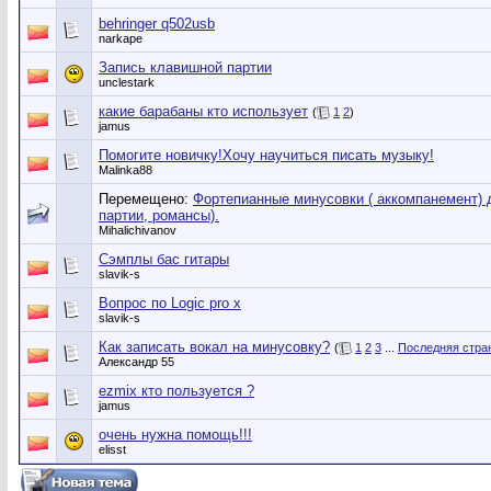
behringer q502usb
narkape
Запись клавишной партии
unclestark
какие барабаны кто использует
(
1
2
)
jamus
Помогите новичку!Хочу научиться писать музыку!
Malinka88
Перемещено:
Фортепианные минусовки ( аккомпанемент) 
партии, романсы).
Mihalichivanov
Сэмплы бас гитары
slavik-s
Вопрос по Logic pro x
slavik-s
Как записать вокал на минусовку?
(
1
2
3
...
Последняя стра
Александр 55
ezmix кто пользуется ?
jamus
очень нужна помощь!!!
elisst