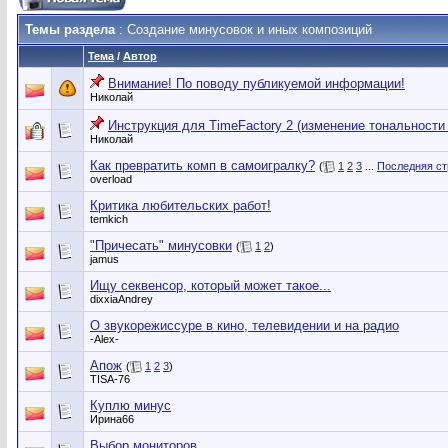
Темы раздела
: Создание минусовок и иных композиций
Тема
/
Автор
Внимание! По поводу публикуемой информации!
Николай
Инструкция для TimeFactory 2 (изменение тональности 
Николай
Как превратить комп в самоигралку?
(
1
2
3
...
Последняя ст
overload
Критика любительских работ!
temkich
"Причесать" минусовки
(
1
2
)
jamus
Ищу секвенсор, который может такое...
dixxiaAndrey
О звукорежиссуре в кино, телевидении и на радио
-Alex-
Апож
(
1
2
3
)
TISA-76
Куплю минус
Ирина66
Выбор мониторов.