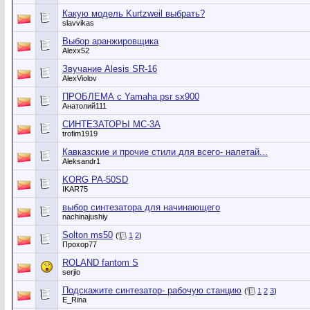
Какую модель Kurtzweil выбрать?
slavvikas
Выбор аранжировщика
Alexx52
Звучание Alesis SR-16
AlexViolov
ПРОБЛЕМА с Yamaha psr sx900
Анатолий111
СИНТЕЗАТОРЫ MC-3A
trofim1919
Кавказские и прочие стили для всего- налетай...
Aleksandr1
KORG PA-50SD
IKAR75
выбор синтезатора для начинающего
nachinajushiy
Solton ms50
(
1
2
)
Прохор77
ROLAND fantom S
serjio
Подскажите синтезатор- рабочую станцию
(
1
2
3
)
E_Rina