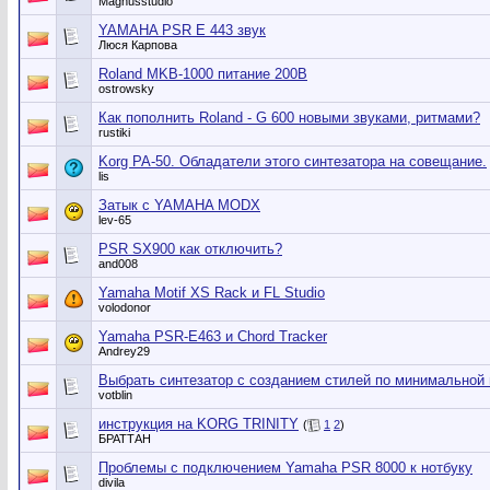
Magnusstudio
YAMAHA PSR E 443 звук
Люся Карпова
Roland MKB-1000 питание 200В
ostrowsky
Как пополнить Roland - G 600 новыми звуками, ритмами?
rustiki
Korg PA-50. Обладатели этого синтезатора на совещание.
lis
Затык с YAMAHA MODX
lev-65
PSR SX900 как отключить?
and008
Yamaha Motif XS Rack и FL Studio
volodonor
Yamaha PSR-E463 и Chord Tracker
Andrey29
Выбрать синтезатор с созданием стилей по минимальной 
votblin
инструкция на KORG TRINITY
(
1
2
)
БРАТТАН
Проблемы с подключением Yamaha PSR 8000 к нотбуку
divila