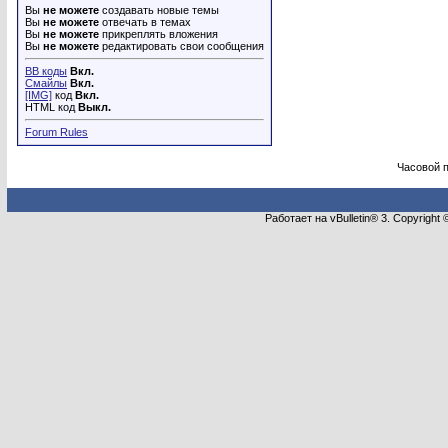
Вы
не можете
создавать новые темы
Вы
не можете
отвечать в темах
Вы
не можете
прикреплять вложения
Вы
не можете
редактировать свои сообщения
BB коды
Вкл.
Смайлы
Вкл.
[IMG]
код
Вкл.
HTML код
Выкл.
Forum Rules
Часовой 
Работает на vBulletin® 3. Copyright 