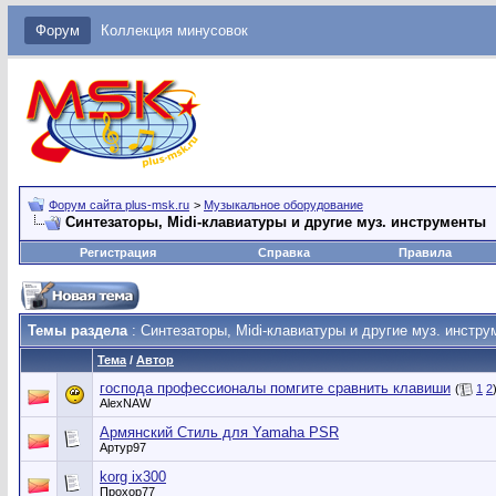
Форум
Коллекция минусовок
Форум сайта plus-msk.ru
>
Музыкальное оборудование
Синтезаторы, Midi-клавиатуры и другие муз. инструменты
Регистрация
Справка
Правила
Темы раздела
: Синтезаторы, Midi-клавиатуры и другие муз. инстр
Тема
/
Автор
господа профессионалы помгите сравнить клавиши
(
1
2
AlexNAW
Армянский Стиль для Yamaha PSR
Артур97
korg ix300
Прохор77