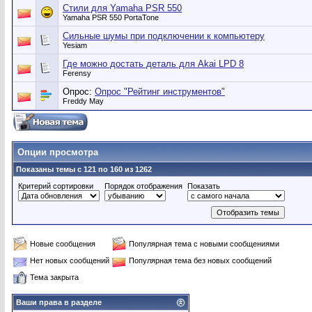
Стили для Yamaha PSR 550
Yamaha PSR 550 PortaTone
Сильные шумы при подключении к компьютеру
Yesiam
Где можно достать деталь для Akai LPD 8
Ferensy
Опрос:
Опрос "Рейтинг инструментов"
Freddy May
Опции просмотра
Показаны темы с 121 по 160 из 1262
Критерий сортировки
Порядок отображения
Показать
Новые сообщения
Популярная тема с новыми сообщениями
Нет новых сообщений
Популярная тема без новых сообщений
Тема закрыта
Ваши права в разделе