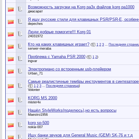
Возможность загрузки на Korg pa3x файлов korg pa1000
джасарат
Я ищу русские стили для клавишных PSR/PSR-E, особенн
depeches
Люди добрые помогите!!! Korg 01
24031972
Кто на каких клавишных играет?
(
1
2
3
...
Последняя страни
serwer-meraba
Проблема с Yamaha PSR 2000
(
1
2
)
ingvar
Электропиано со встроенным usb-плейером
Urban_71
Самые реалистичные тембры инструментов в синтезаторе 
(
1
2
3
...
Последняя страница
)
Volonter
KORG MS 2000
mister4x
Нашёл StyleWorks(поделюсь),но есть вопросы
Maestro1956
korg sp-500
nokia-007
Ищу банки звуков для General Music (GEM) SK-76 и т.д