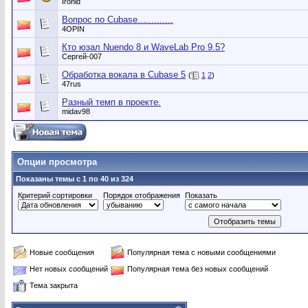
Ironid
Вопрос по Cubase.............
4OPIN
Кто юзал Nuendo 8 и WaveLab Pro 9.5?
Сергей-007
Обработка вокала в Cubase 5
(
1
2
)
47rus
Разный темп в проекте.
midav98
Опции просмотра
Показаны темы с 1 по 40 из 324
Критерий сортировки
Порядок отображения
Показать
Новые сообщения
Популярная тема с новыми сообщениями
Нет новых сообщений
Популярная тема без новых сообщений
Тема закрыта