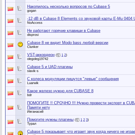
Накопилось несколько вопросов по Cubase 5
gogan
-12 dB в Cubase 8 Elements со звуковой карты E-Mu 0404 
NoAccess
Не работают горячие клавиши в Cubase
disprosi
Cubase 8 не видит Modo bass любой версии
Clunker
VST-аккордеон
(
1
2
)
olegoleg19742
Cubase 5 и UAD плагины
slavik-s
С колеса модуляции пишутся "левые" сообщения
Luarwik
Какое железо нужно для CUBASE 8
bdr
ПОМОГИТЕ !! СРОЧНО !!! Нужно провести экспорт в CUBAS
Памяти нету
Ивганасий
Помогите нужны плагины
(
1
2
3
)
Турал
Cubase 5 показывает что играет звук когда ничего не играе