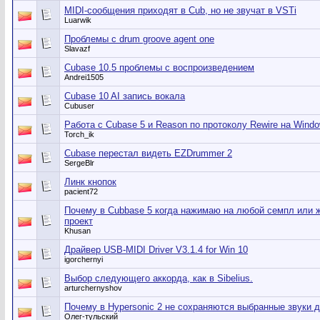
MIDI-сообщения приходят в Cub, но не звучат в VSTi
Luarwik
Проблемы с drum groove agent one
Slavazf
Cubase 10.5 проблемы с воспроизведением
Andrei1505
Cubase 10 AI запись вокала
Cubuser
Работа с Cubase 5 и Reason по протоколу Rewire на Windo
Torch_ik
Cubase перестал видеть EZDrummer 2
SergeBlr
Линк кнопок
pacient72
Почему в Cubbase 5 когда нажимаю на любой семпл или 
проект
Khusan
Драйвер USB-MIDI Driver V3.1.4 for Win 10
igorchernyi
Выбор следующего аккорда, как в Sibelius.
arturchernyshov
Почему в Hypersonic 2 не сохраняются выбранные звуки 
Олег-тульский