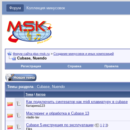
Форум
Коллекция минусовок
Форум сайта plus-msk.ru
>
Создание минусовок и иных композиций
Cubase, Nuendo
Регистрация
Справка
Правила
Темы раздела
: Cubase, Nuendo
Тема
/
Автор
Как подключить синтезатор как midi клавиатуру в cubase
Катарина123
Мастеринг и обработка в Cubase 13
vladis-lav
Cubase 5-инструкция по эксплуатации
(
1
2
3
)
Fiks