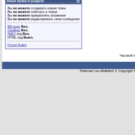
Ваши права в разделе
Вы
не можете
создавать новые темы
Вы
не можете
отвечать в темах
Вы
не можете
прикреплять вложения
Вы
не можете
редактировать свои сообщения
BB коды
Вкл.
Смайлы
Вкл.
[IMG]
код
Вкл.
HTML код
Выкл.
Forum Rules
Часовой 
Работает на vBulletin® 3. Copyright 