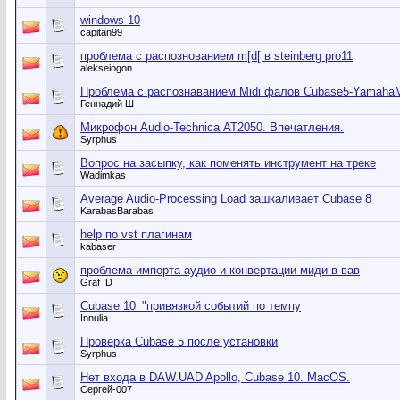
windows 10
capitan99
проблема с распознованием m[d[ в steinberg pro11
alekseiogon
Проблема с распознаванием Midi фалов Cubase5-Yamah
Геннадий Ш
Микрофон Audio-Technica АТ2050. Впечатления.
Syrphus
Вопрос на засыпку, как поменять инструмент на треке
Wadimkas
Average Audio-Processing Load зашкаливает Cubase 8
KarabasBarabas
help по vst плагинам
kabaser
проблема импорта аудио и конвертации миди в вав
Graf_D
Cubase 10_"привязкой событий по темпу
Innulia
Проверка Сubase 5 после установки
Syrphus
Нет входа в DAW.UAD Apollo, Cubase 10. MacOS.
Сергей-007