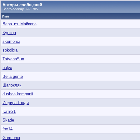
Авторы сообщений
Всего сообщений: 705
Имя
Вера_из_Майкопа
Курица
skomorox
sokolixa
TatyanaSun
bulya
Bella gente
Шапокляк
dushca kompanii
Индира Ганди
Катя21
Skade
fox14
Garmonia