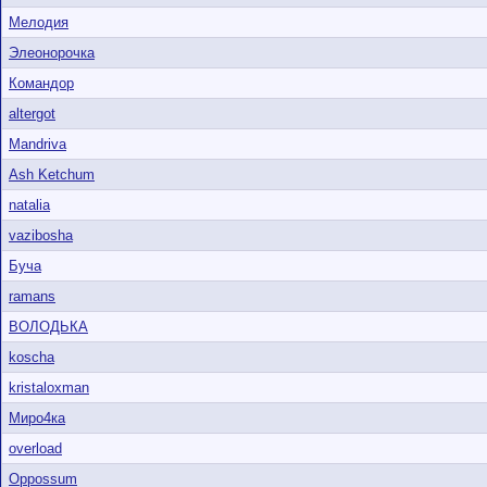
Мелодия
Элеонорочка
Командор
altergot
Mandriva
Ash Ketchum
natalia
vazibosha
Буча
ramans
ВОЛОДЬКА
koscha
kristaloxman
Миро4ка
overload
Oppossum