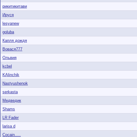
рикитикитави
Ируся
lesyanew
goluba
Капля дождя
Вовася777
Ольвия
kcbel
KAlinchik
Nastyushenok
serkasta
Медведик
Shams
LR Fader
larisa d
Cocain.....