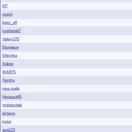
КП
ovesil
boris_off
svetlana67
Valery375
Вадимыч
Ellechka
Xakep
IKAR75
TemKa
inna malik
Наталья85
molotochek
echeva
lvovij
аля123