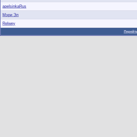
apelsinkaRus
Мэри Эл
Relwey
Перейти