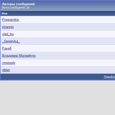
Авторы сообщений
Всего сообщений: 26
Имя
Programkin
strannix
vlad_bu
_Sergeyka_
Pavell
Владимир Матвийчук
mrwoody
nblan
Перейти