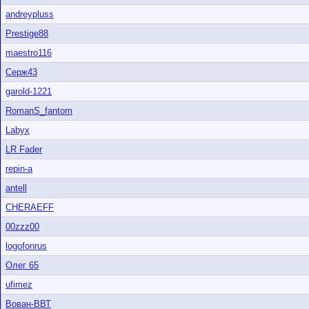
andreypluss
Prestige88
maestro116
Серж43
garold-1221
RomanS_fantom
Labyx
LR Fader
repin-a
antell
CHERAEFF
00zzz00
logofonrus
Олег 65
ufimez
Вован-ВВТ