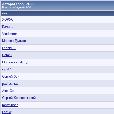
Авторы сообщений
Всего сообщений: 980
Имя
ХОРУС
Калина
Vladimeer
Марвин Гудмэн
LeonidLZ
Camrill
Милевский Артур
igor47
Сергей-007
pasha.mac
Alex.Co
Cергей Криворожский
mAxSpace
Las9w