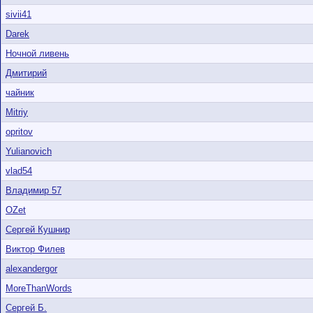
sivii41
Darek
Ночной ливень
Дмитирий
чайник
Mitriy
opritov
Yulianovich
vlad54
Владимир 57
OZet
Сергей Кушнир
Виктор Филев
alexandergor
MoreThanWords
Сергей Б.