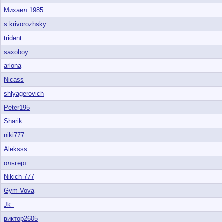
Михаил 1985
s.krivorozhsky
trident
saxoboy
arlona
Nicass
shlyagerovich
Peter195
Sharik
niki777
Aleksss
ольгерт
Nikich 777
Gym Vova
Jk_
виктор2605