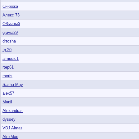
Си-рожа
Алекс 73
Обычный
gravia29
drtosha
tp-20
almusic1
rtep61
moris
Sasha May
alex57
Manil
Alexandras
dyssey
VDJ Almaz
AlexMad