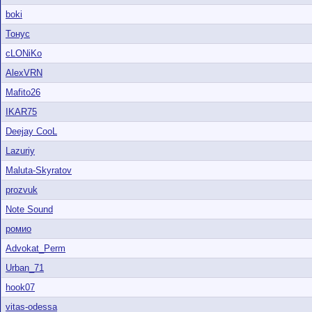
boki
Тонус
cLONiKo
AlexVRN
Mafito26
IKAR75
Deejay CooL
Lazuriy
Maluta-Skyratov
prozvuk
Note Sound
ромио
Advokat_Perm
Urban_71
hook07
vitas-odessa