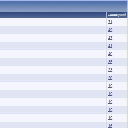
Сообщений
71
49
47
41
40
35
23
20
19
19
19
19
19
16