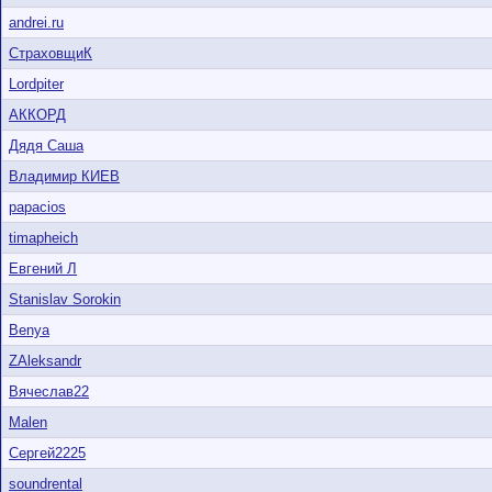
andrei.ru
СтраховщиК
Lordpiter
АККОРД
Дядя Саша
Владимир КИЕВ
papacios
timapheich
Евгений Л
Stanislav Sorokin
Benya
ZAleksandr
Вячеслав22
Malen
Сергей2225
soundrental