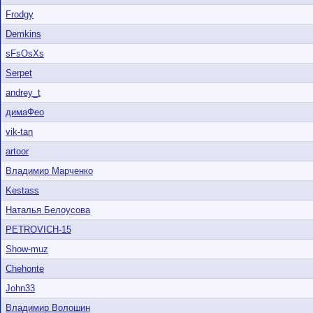
Frodgy
Demkins
sFsOsXs
Serpet
andrey_t
димаФео
vik-tan
artoor
Владимир Марченко
Kestass
Наталья Белоусова
PETROVICH-15
Show-muz
Chehonte
John33
Владимир Волошин