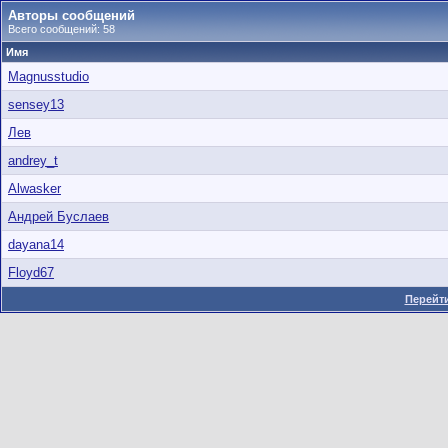
Авторы сообщений
Всего сообщений: 58
Имя
Magnusstudio
sensey13
Лев
andrey_t
Alwasker
Андрей Буслаев
dayana14
Floyd67
Перейти