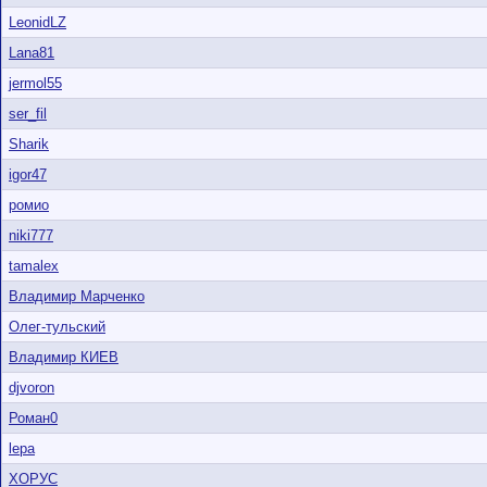
LeonidLZ
Lana81
jermol55
ser_fil
Sharik
igor47
ромио
niki777
tamalex
Владимир Марченко
Олег-тульский
Владимир КИЕВ
djvoron
Роман0
lepa
ХОРУС