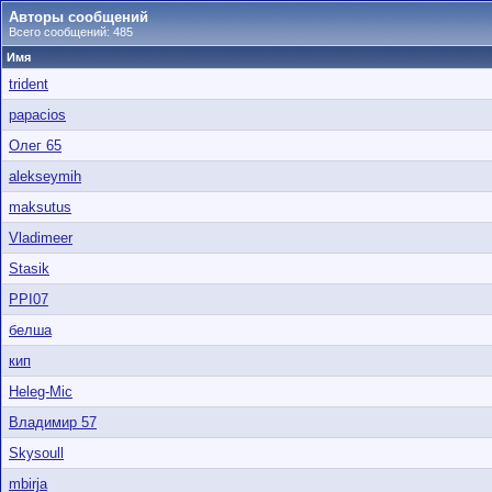
Авторы сообщений
Всего сообщений: 485
Имя
trident
papacios
Олег 65
alekseymih
maksutus
Vladimeer
Stasik
PPI07
белша
кип
Heleg-Mic
Владимир 57
Skysoull
mbirja