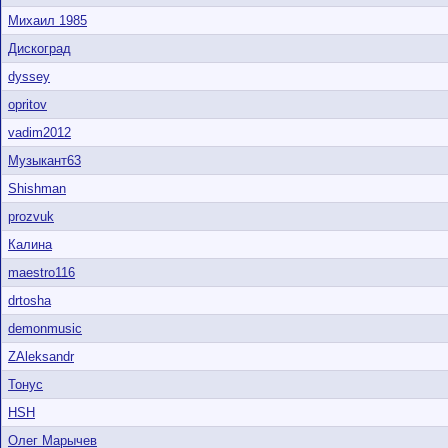
Михаил 1985
Дискоград
dyssey
opritov
vadim2012
Музыкант63
Shishman
prozvuk
Калина
maestro116
drtosha
demonmusic
ZAleksandr
Тонус
HSH
Олег Марычев