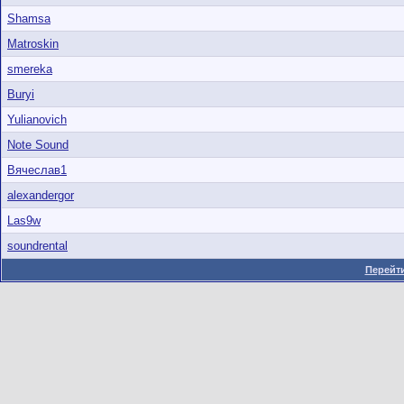
Shamsa
Matroskin
smereka
Buryi
Yulianovich
Note Sound
Вячеслав1
alexandergor
Las9w
soundrental
Перейти