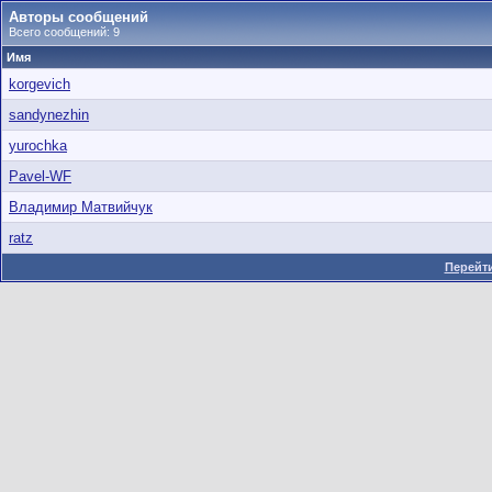
Авторы сообщений
Всего сообщений: 9
Имя
korgevich
sandynezhin
yurochka
Pavel-WF
Владимир Матвийчук
ratz
Перейти