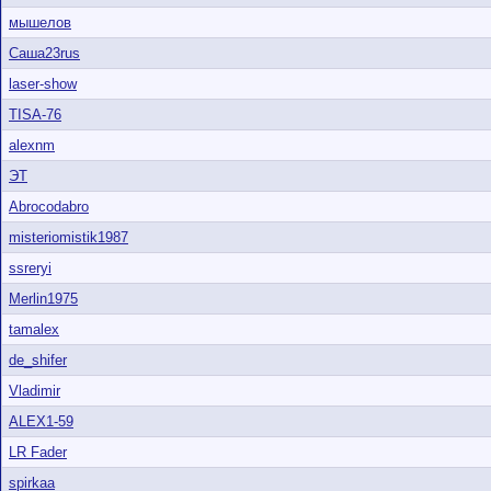
мышелов
Саша23rus
laser-show
TISA-76
alexnm
ЭТ
Abrocodabro
misteriomistik1987
ssreryi
Merlin1975
tamalex
de_shifer
Vladimir
ALEX1-59
LR Fader
spirkaa