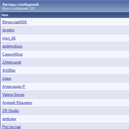
Авторы сообщений
Всего сообщений: 115
Имя
ВячеславNSK
dvgdim
msn_66
andreypluss
Саныч43rus
ZAleksandr
4i100tip
zippo
Александр Р.
Valera-Sevas
Андрей Юрьевич
ZR Studio
andzagy
Ростислав