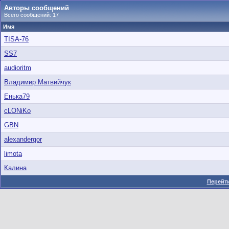
Авторы сообщений
Всего сообщений: 17
Имя
TISA-76
SS7
audioritm
Владимир Матвийчук
Енька79
cLONiKo
GBN
alexandergor
limota
Калина
Перейти