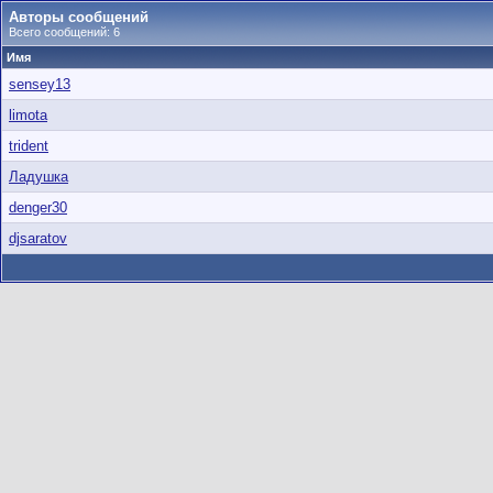
Авторы сообщений
Всего сообщений: 6
Имя
sensey13
limota
trident
Ладушка
denger30
djsaratov