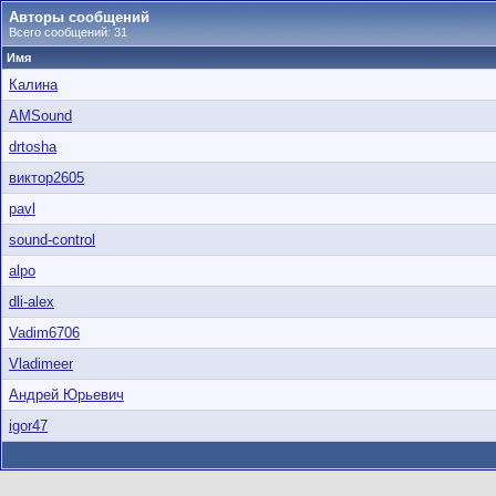
Авторы сообщений
Всего сообщений: 31
Имя
Калина
AMSound
drtosha
виктор2605
pavl
sound-control
alpo
dli-alex
Vadim6706
Vladimeer
Андрей Юрьевич
igor47