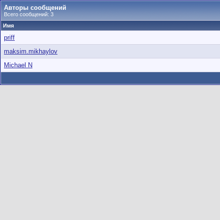
Авторы сообщений
Всего сообщений: 3
Имя
priff
maksim.mikhaylov
Michael N